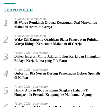
TERPOPULER
9 Juni 2026
0 Komentar
1
58 Warga Pontianak Diduga Keracunan Usai Menyantap
Makanan Acara di Gereja
9 Juni 2026
0 Komentar
2
Wako Edi Kamtono Gratiskan Biaya Pengobatan Puluhan
Warga Diduga Keracunan Makanan di Gereja
10 Juni 2026
0 Komentar
3
Dirjen Imigrasi Minta Jajaran Fokus Kerja dan Hilangkan
Budaya Kerja Lama yang Tak Patut
11 Juni 2026
0 Komentar
4
Gubernur Ria Norsan Dorong Pemerataan Dokter Spesialis
di Kalbar
11 Juni 2026
0 Komentar
5
Hakiki Ajukan PK atas Kasus Sengketa Lahan PT.
Hungarindo Persada Ketapang ke Mahkamah Agung
13 Juni 2026
0 Komentar