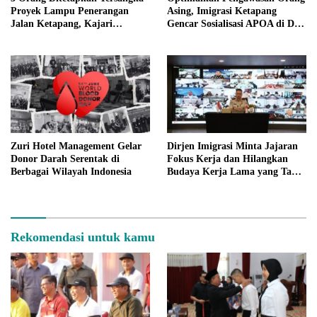
Proyek Lampu Penerangan
Asing, Imigrasi Ketapang
Jalan Ketapang, Kajari
Gencar Sosialisasi APOA di Dua
Mungkinkan Ada Tersangka
Kabupaten
Lain
Zuri Hotel Management Gelar
Dirjen Imigrasi Minta Jajaran
Donor Darah Serentak di
Fokus Kerja dan Hilangkan
Berbagai Wilayah Indonesia
Budaya Kerja Lama yang Tak
Patut
Rekomendasi untuk kamu