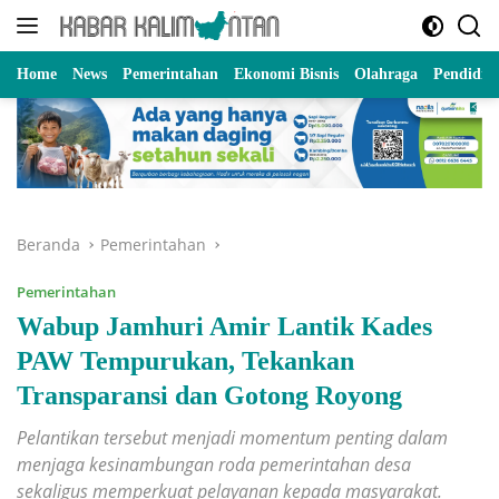
Langsung
ke
konten
Home
News
Pemerintahan
Ekonomi Bisnis
Olahraga
Pendidik
Beranda
Pemerintahan
Pemerintahan
Wabup Jamhuri Amir Lantik Kades
PAW Tempurukan, Tekankan
Transparansi dan Gotong Royong
Pelantikan tersebut menjadi momentum penting dalam
menjaga kesinambungan roda pemerintahan desa
sekaligus memperkuat pelayanan kepada masyarakat.