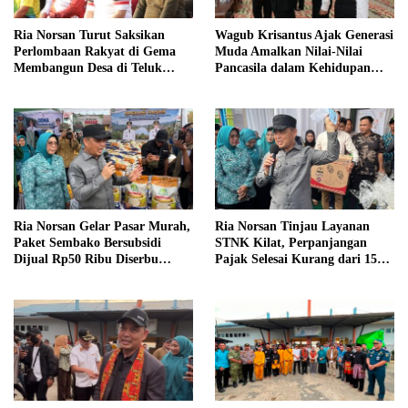
Ria Norsan Turut Saksikan
Wagub Krisantus Ajak Generasi
Perlombaan Rakyat di Gema
Muda Amalkan Nilai-Nilai
Membangun Desa di Teluk
Pancasila dalam Kehidupan
Batang
Sehari-hari
Ria Norsan Gelar Pasar Murah,
Ria Norsan Tinjau Layanan
Paket Sembako Bersubsidi
STNK Kilat, Perpanjangan
Dijual Rp50 Ribu Diserbu
Pajak Selesai Kurang dari 15
Warga Teluk Batang
Menit