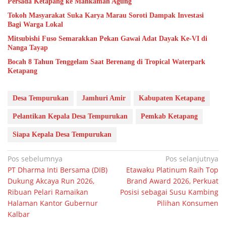
Persada Ketapang ke Mahkamah Agung
Tokoh Masyarakat Suka Karya Marau Soroti Dampak Investasi
Bagi Warga Lokal
Mitsubishi Fuso Semarakkan Pekan Gawai Adat Dayak Ke-VI di
Nanga Tayap
Bocah 8 Tahun Tenggelam Saat Berenang di Tropical Waterpark
Ketapang
Desa Tempurukan
Jamhuri Amir
Kabupaten Ketapang
Pelantikan Kepala Desa Tempurukan
Pemkab Ketapang
Siapa Kepala Desa Tempurukan
Navigasi
Pos sebelumnya
Pos selanjutnya
PT Dharma Inti Bersama (DIB)
Etawaku Platinum Raih Top
pos
Dukung Akcaya Run 2026,
Brand Award 2026, Perkuat
Ribuan Pelari Ramaikan
Posisi sebagai Susu Kambing
Halaman Kantor Gubernur
Pilihan Konsumen
Kalbar