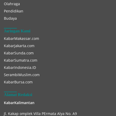
Olahraga
Pendidikan
Budaya
Jaringan Kami
KabarMakassar.com
KabarJakarta.com
KabarSunda.com
KabarSumatra.com
KabarIndonesia.ID
SerambiMuslim.com
KabarBursa.com
Alamat Redaksi
KabarKalimantan
Jl. Kakap omplek Villa PErmata Alya No. A9