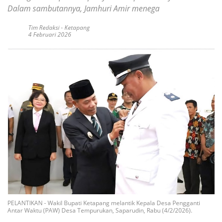
Dalam sambutannya, Jamhuri Amir menega
Tim Redaksi
-
Ketapang
4 Februari 2026
PELANTIKAN - Wakil Bupati Ketapang melantik Kepala Desa Pengganti
Antar Waktu (PAW) Desa Tempurukan, Saparudin, Rabu (4/2/2026).