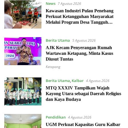
News
7 Agustus 2026
Kawasan Industri Pulau Penebang
Perkuat Ketangguhan Masyarakat
Melalui Program Desa Tangguh
Bencana
Berita Utama
5 Agustus 2026
AJK Kecam Penyerangan Rumah
Wartawan Ketapang, Minta Kasus
Diusut Tuntas
Ketapang
Berita Utama
,
Kalbar
4 Agustus 2026
MTQ XXXIV Tampilkan Wajah
Kayong Utara sebagai Daerah Religius
dan Kaya Budaya
Pendidikan
4 Agustus 2026
UGM Perkuat Kapasitas Guru Kalbar