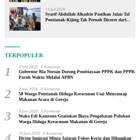
15 Juli 2026
Syarif Abdullah Alkadrie Pastikan Jalan Tol
Pontianak-Kijing Tak Pernah Dicoret dari
PSN
TERPOPULER
9 Juni 2026
0 Komentar
1
Gubernur Ria Norsan Dorong Pembiayaan PPPK dan PPPK
Paruh Waktu Melalui APBN
9 Juni 2026
0 Komentar
2
58 Warga Pontianak Diduga Keracunan Usai Menyantap
Makanan Acara di Gereja
9 Juni 2026
0 Komentar
3
Wako Edi Kamtono Gratiskan Biaya Pengobatan Puluhan
Warga Diduga Keracunan Makanan di Gereja
10 Juni 2026
0 Komentar
4
Dirjen Imigrasi Minta Jajaran Fokus Kerja dan Hilangkan