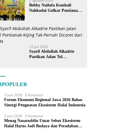
2 Agustus 2026
Bebby Nailufa Kembali
Nahkodai Golkar Pontianak,
Fokus Garap Pemilih Muda
15 Juli 2026
Syarif Abdullah Alkadrie
Pastikan Jalan Tol
Pontianak-Kijing Tak
Pernah Dicoret dari PSN
RPOPULER
5 Juni 2026
0 Komentar
Forum Ekonomi Regional Jawa 2026 Bahas
Sinergi Penguatan Ekosistem Halal Indonesia
5 Juni 2026
0 Komentar
Menag Nasaruddin Umar Sebut Ekosistem
Halal Harus Jadi Budaya dan Peradaban
Bangsa