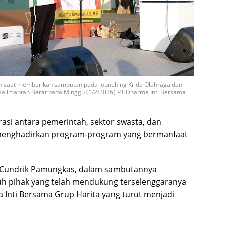
 saat memberikan sambutan pada lounching Krida Olahraga dan
alimantan Barat pada Minggu (1/2/2026) PT Dharma Inti Bersama
orasi antara pemerintah, sektor swasta, dan
m menghadirkan program-program yang bermanfaat
u Cundrik Pamungkas, dalam sambutannya
uh pihak yang telah mendukung terselenggaranya
 Inti Bersama Grup Harita yang turut menjadi