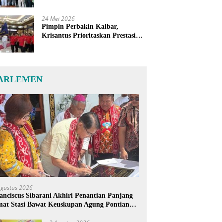
24 Mei 2026
Pimpin Perbakin Kalbar,
Krisantus Prioritaskan Prestasi
Atlet dan Penguatan Sarana
Latihan
ARLEMEN
Agustus 2026
anciscus Sibarani Akhiri Penantian Panjang
at Stasi Bawat Keuskupan Agung Pontianak,
reja Baru Akhirnya Berdiri