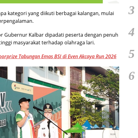
3
 kategori yang diikuti berbagai kalangan, mulai
berpengalaman.
4
or Gubernur Kalbar dipadati peserta dengan penuh
nggi masyarakat terhadap olahraga lari.
5
Doorprize Tabungan Emas BSI di Even Akcaya Run 2026
6