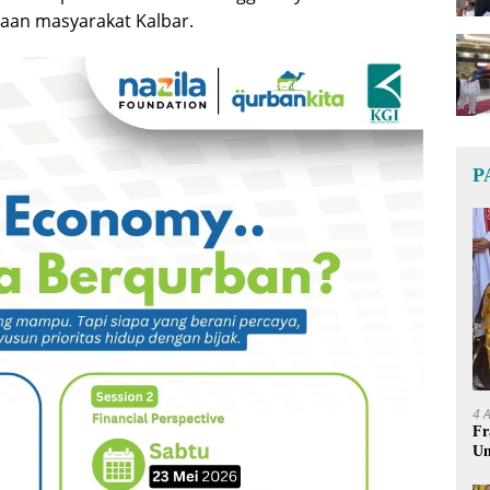
an masyarakat Kalbar.
P
4 
Fr
Um
Ge