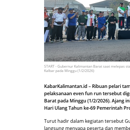
START - Gubernur Kalimantan Barat saat melepas sta
Kalbar pada Minggu (1/2/2026)
KabarKalimantan.id – Ribuan pelari ta
pelaksanaan even fun run tersebut di
Barat pada Minggu (1/2/2026). Ajang in
Hari Ulang Tahun ke-69 Pemerintah Pro
Turut hadir dalam kegiatan tersebut G
langsung menyapa peserta dan memberik