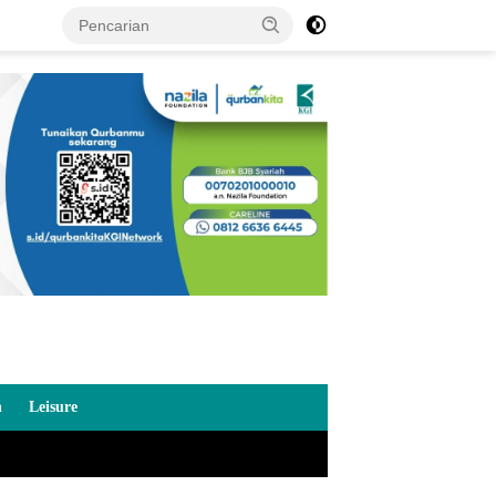
n
Leisure