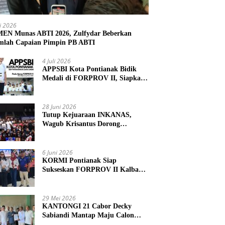
li 2026
N Munas ABTI 2026, Zulfydar Beberkan
mlah Capaian Pimpin PB ABTI
4 Juli 2026
APPSBI Kota Pontianak Bidik
Medali di FORPROV II, Siapkan
Atlet Menuju FORNAS 2027
28 Juni 2026
Tutup Kejuaraan INKANAS,
Wagub Krisantus Dorong
Karateka Kalbar Tingkatkan
Prestasi
6 Juni 2026
KORMI Pontianak Siap
Sukseskan FORPROV II Kalbar
2026 di Singkawang
29 Mei 2026
KANTONGI 21 Cabor Decky
Sabiandi Mantap Maju Calon
Ketua KONI Kayong Utara