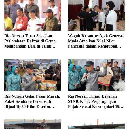
Ria Norsan Turut Saksikan
Wagub Krisantus Ajak Generasi
Perlombaan Rakyat di Gema
Muda Amalkan Nilai-Nilai
Membangun Desa di Teluk
Pancasila dalam Kehidupan
Batang
Sehari-hari
Ria Norsan Gelar Pasar Murah,
Ria Norsan Tinjau Layanan
Paket Sembako Bersubsidi
STNK Kilat, Perpanjangan
Dijual Rp50 Ribu Diserbu
Pajak Selesai Kurang dari 15
Warga Teluk Batang
Menit