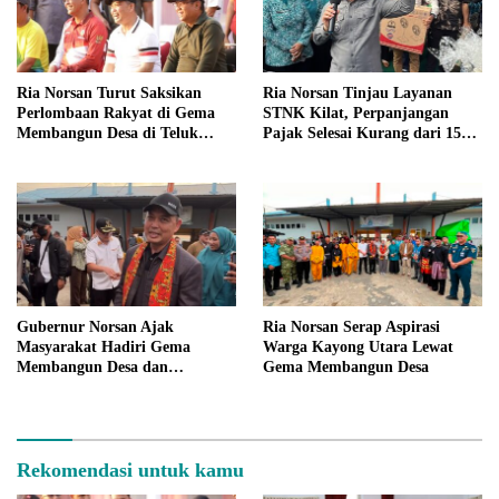
Ria Norsan Turut Saksikan
Ria Norsan Tinjau Layanan
Perlombaan Rakyat di Gema
STNK Kilat, Perpanjangan
Membangun Desa di Teluk
Pajak Selesai Kurang dari 15
Batang
Menit
Gubernur Norsan Ajak
Ria Norsan Serap Aspirasi
Masyarakat Hadiri Gema
Warga Kayong Utara Lewat
Membangun Desa dan
Gema Membangun Desa
Meriahkan MTQ Kalbar di
Kayong Utara
Rekomendasi untuk kamu