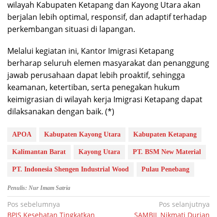
wilayah Kabupaten Ketapang dan Kayong Utara akan
berjalan lebih optimal, responsif, dan adaptif terhadap
perkembangan situasi di lapangan.
Melalui kegiatan ini, Kantor Imigrasi Ketapang
berharap seluruh elemen masyarakat dan penanggung
jawab perusahaan dapat lebih proaktif, sehingga
keamanan, ketertiban, serta penegakan hukum
keimigrasian di wilayah kerja Imigrasi Ketapang dapat
dilaksanakan dengan baik. (*)
APOA
Kabupaten Kayong Utara
Kabupaten Ketapang
Kalimantan Barat
Kayong Utara
PT. BSM New Material
PT. Indonesia Shengen Industrial Wood
Pulau Penebang
Penulis: Nur Imam Satria
Navigasi
Pos sebelumnya
Pos selanjutnya
BPJS Kesehatan Tingkatkan
SAMBIL Nikmati Durian