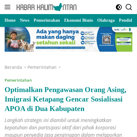
Langsung
ke
konten
Home
News
Pemerintahan
Ekonomi Bisnis
Olahraga
Pendidik
Beranda
Pemerintahan
Pemerintahan
Optimalkan Pengawasan Orang Asing,
Imigrasi Ketapang Gencar Sosialisasi
APOA di Dua Kabupaten
Langkah strategis ini diambil untuk meningkatkan
kepatuhan dan partisipasi aktif dari pihak korporasi
maupun penyedia jasa penginapan dalam melaporkan