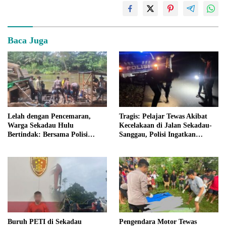
Baca Juga
Lelah dengan Pencemaran,
Tragis: Pelajar Tewas Akibat
Warga Sekadau Hulu
Kecelakaan di Jalan Sekadau-
Bertindak: Bersama Polisi
Sanggau, Polisi Ingatkan
Tertibkan Tambang Ilegal di
Bahaya Mendahului di
Sungai Ntorap
Tanjakan
Buruh PETI di Sekadau
Pengendara Motor Tewas