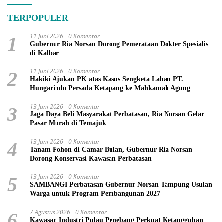
TERPOPULER
11 Juni 2026
0 Komentar
1
Gubernur Ria Norsan Dorong Pemerataan Dokter Spesialis
di Kalbar
11 Juni 2026
0 Komentar
2
Hakiki Ajukan PK atas Kasus Sengketa Lahan PT.
Hungarindo Persada Ketapang ke Mahkamah Agung
13 Juni 2026
0 Komentar
3
Jaga Daya Beli Masyarakat Perbatasan, Ria Norsan Gelar
Pasar Murah di Temajuk
13 Juni 2026
0 Komentar
4
Tanam Pohon di Camar Bulan, Gubernur Ria Norsan
Dorong Konservasi Kawasan Perbatasan
13 Juni 2026
0 Komentar
5
SAMBANGI Perbatasan Gubernur Norsan Tampung Usulan
Warga untuk Program Pembangunan 2027
7 Agustus 2026
0 Komentar
6
Kawasan Industri Pulau Penebang Perkuat Ketangguhan