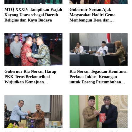
MTQ XXXIV Tampilkan Wajah
Gubernur Norsan Ajak
Kayong Utara sebagai Daerah
Masyarakat Hadiri Gema
Religius dan Kaya Budaya
Membangun Desa dan
Meriahkan MTQ Kalbar di
Kayong Utara
Gubernur Ria Norsan Harap
Ria Norsan Tegaskan Komitmen
PKK Terus Berkontribusi
Perkuat Inklusi Keuangan
Wujudkan Kemajuan
untuk Dorong Pertumbuhan
Kalimantan Barat
Ekonomi Kalbar