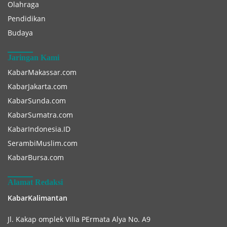
Olahraga
Pendidikan
Budaya
Jaringan Kami
KabarMakassar.com
KabarJakarta.com
KabarSunda.com
KabarSumatra.com
KabarIndonesia.ID
SerambiMuslim.com
KabarBursa.com
Alamat Redaksi
KabarKalimantan
Jl. Kakap omplek Villa PErmata Alya No. A9