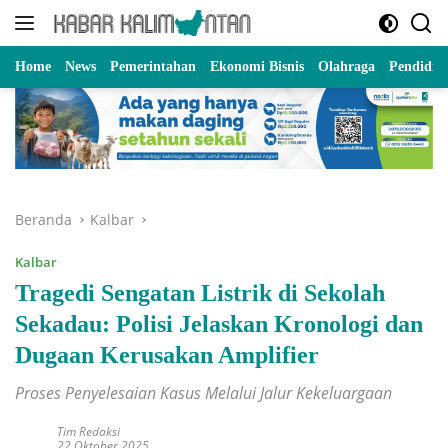
Langsung
ke
konten
Home
News
Pemerintahan
Ekonomi Bisnis
Olahraga
Pendidik
Beranda
Kalbar
Kalbar
Tragedi Sengatan Listrik di Sekolah
Sekadau: Polisi Jelaskan Kronologi dan
Dugaan Kerusakan Amplifier
Proses Penyelesaian Kasus Melalui Jalur Kekeluargaan
Tim Redaksi
22 Oktober 2025