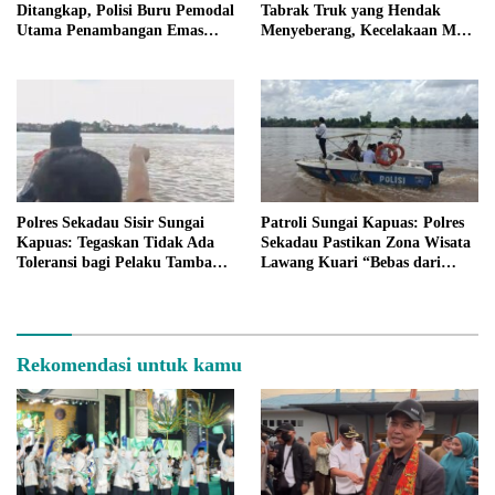
Ditangkap, Polisi Buru Pemodal
Tabrak Truk yang Hendak
Utama Penambangan Emas
Menyeberang, Kecelakaan Maut
Ilegal
di Jalan Sekadau-Sanggau
Polres Sekadau Sisir Sungai
Patroli Sungai Kapuas: Polres
Kapuas: Tegaskan Tidak Ada
Sekadau Pastikan Zona Wisata
Toleransi bagi Pelaku Tambang
Lawang Kuari “Bebas dari
Emas Ilegal (PETI)
Aktivitas PETI”
Rekomendasi untuk kamu