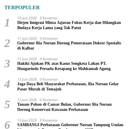
TERPOPULER
10 Juni 2026
0 Komentar
1
Dirjen Imigrasi Minta Jajaran Fokus Kerja dan Hilangkan
Budaya Kerja Lama yang Tak Patut
11 Juni 2026
0 Komentar
2
Gubernur Ria Norsan Dorong Pemerataan Dokter Spesialis
di Kalbar
11 Juni 2026
0 Komentar
3
Hakiki Ajukan PK atas Kasus Sengketa Lahan PT.
Hungarindo Persada Ketapang ke Mahkamah Agung
13 Juni 2026
0 Komentar
4
Jaga Daya Beli Masyarakat Perbatasan, Ria Norsan Gelar
Pasar Murah di Temajuk
13 Juni 2026
0 Komentar
5
Tanam Pohon di Camar Bulan, Gubernur Ria Norsan
Dorong Konservasi Kawasan Perbatasan
13 Juni 2026
0 Komentar
6
SAMBANGI Perbatasan Gubernur Norsan Tampung Usulan