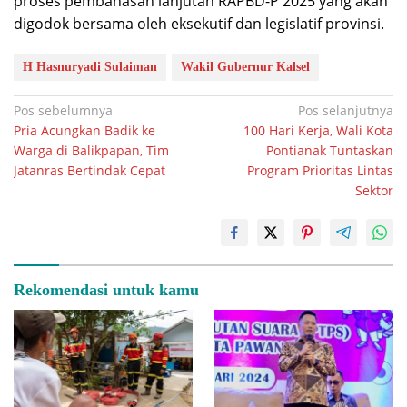
proses pembahasan lanjutan RAPBD-P 2025 yang akan
digodok bersama oleh eksekutif dan legislatif provinsi.
H Hasnuryadi Sulaiman
Wakil Gubernur Kalsel
Navigasi
Pos sebelumnya
Pos selanjutnya
Pria Acungkan Badik ke
100 Hari Kerja, Wali Kota
pos
Warga di Balikpapan, Tim
Pontianak Tuntaskan
Jatanras Bertindak Cepat
Program Prioritas Lintas
Sektor
Rekomendasi untuk kamu