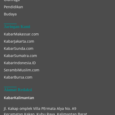
Pendidikan
Budaya
Jaringan Kami
KabarMakassar.com
KabarJakarta.com
KabarSunda.com
KabarSumatra.com
KabarIndonesia.ID
SerambiMuslim.com
KabarBursa.com
Alamat Redaksi
KabarKalimantan
Jl. Kakap omplek Villa PErmata Alya No. A9
Kecamatan Kakap, Kubu Raya. Kalimantan Barat