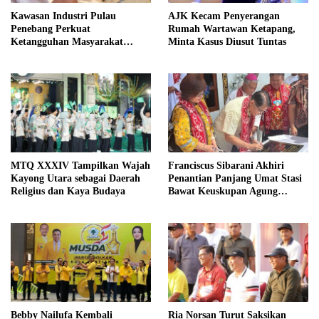
Kawasan Industri Pulau
AJK Kecam Penyerangan
Penebang Perkuat
Rumah Wartawan Ketapang,
Ketangguhan Masyarakat
Minta Kasus Diusut Tuntas
Melalui Program Desa Tangguh
Bencana
MTQ XXXIV Tampilkan Wajah
Franciscus Sibarani Akhiri
Kayong Utara sebagai Daerah
Penantian Panjang Umat Stasi
Religius dan Kaya Budaya
Bawat Keuskupan Agung
Pontianak, Gereja Baru
Akhirnya Berdiri
Bebby Nailufa Kembali
Ria Norsan Turut Saksikan