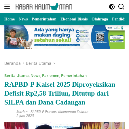
Langsung
ke
konten
Home
News
Pemerintahan
Ekonomi Bisnis
Olahraga
Pendidik
Beranda
Berita Utama
Berita Utama
,
News
,
Parlemen
,
Pemerintahan
RAPBD-P Kalsel 2025 Diproyeksikan
Defisit Rp2,58 Triliun, Ditutup dari
SILPA dan Dana Cadangan
Marlon
-
RAPBD-P Provinsi Kalimantan Selatan
2 Juni 2025