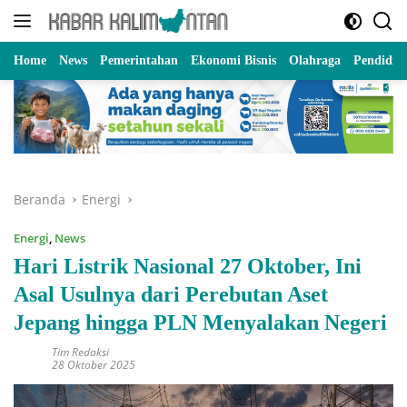
Langsung
ke
konten
Home
News
Pemerintahan
Ekonomi Bisnis
Olahraga
Pendidik
Beranda
Energi
Energi
,
News
Hari Listrik Nasional 27 Oktober, Ini
Asal Usulnya dari Perebutan Aset
Jepang hingga PLN Menyalakan Negeri
Tim Redaksi
28 Oktober 2025