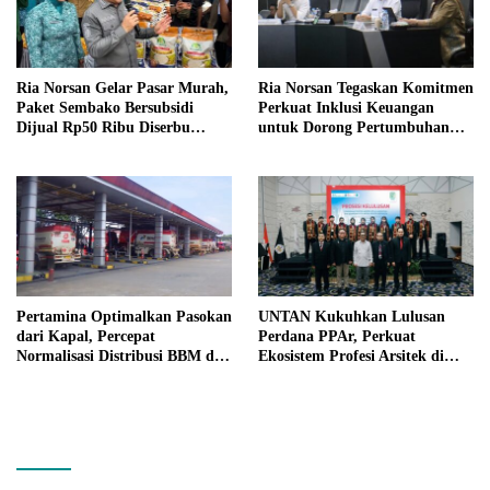
Ria Norsan Gelar Pasar Murah,
Ria Norsan Tegaskan Komitmen
Paket Sembako Bersubsidi
Perkuat Inklusi Keuangan
Dijual Rp50 Ribu Diserbu
untuk Dorong Pertumbuhan
Warga Teluk Batang
Ekonomi Kalbar
Pertamina Optimalkan Pasokan
UNTAN Kukuhkan Lulusan
dari Kapal, Percepat
Perdana PPAr, Perkuat
Normalisasi Distribusi BBM di
Ekosistem Profesi Arsitek di
Kalbar
Kalimantan Barat