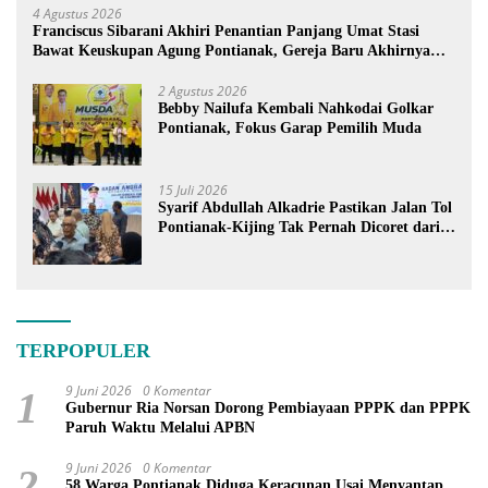
4 Agustus 2026
Franciscus Sibarani Akhiri Penantian Panjang Umat Stasi
Bawat Keuskupan Agung Pontianak, Gereja Baru Akhirnya
Berdiri
2 Agustus 2026
Bebby Nailufa Kembali Nahkodai Golkar
Pontianak, Fokus Garap Pemilih Muda
15 Juli 2026
Syarif Abdullah Alkadrie Pastikan Jalan Tol
Pontianak-Kijing Tak Pernah Dicoret dari
PSN
TERPOPULER
9 Juni 2026
0 Komentar
1
Gubernur Ria Norsan Dorong Pembiayaan PPPK dan PPPK
Paruh Waktu Melalui APBN
9 Juni 2026
0 Komentar
2
58 Warga Pontianak Diduga Keracunan Usai Menyantap