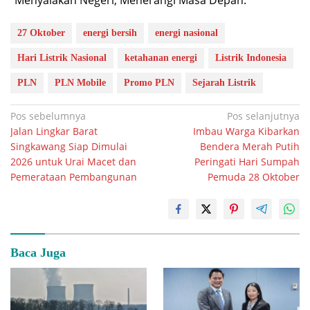
“Menyalakan Negeri, Menerangi Masa Depan.”
27 Oktober
energi bersih
energi nasional
Hari Listrik Nasional
ketahanan energi
Listrik Indonesia
PLN
PLN Mobile
Promo PLN
Sejarah Listrik
Navigasi
Pos sebelumnya
Pos selanjutnya
Jalan Lingkar Barat
Imbau Warga Kibarkan
pos
Singkawang Siap Dimulai
Bendera Merah Putih
2026 untuk Urai Macet dan
Peringati Hari Sumpah
Pemerataan Pembangunan
Pemuda 28 Oktober
Baca Juga