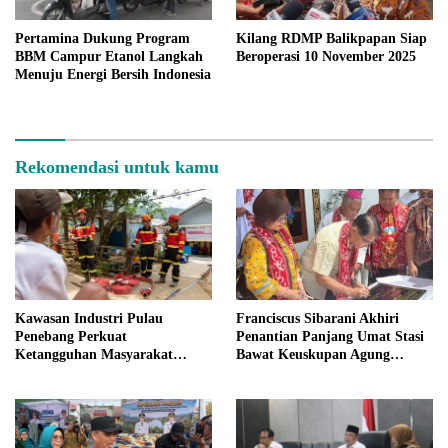
Pertamina Dukung Program
Kilang RDMP Balikpapan Siap
BBM Campur Etanol Langkah
Beroperasi 10 November 2025
Menuju Energi Bersih Indonesia
Rekomendasi untuk kamu
Kawasan Industri Pulau
Franciscus Sibarani Akhiri
Penebang Perkuat
Penantian Panjang Umat Stasi
Ketangguhan Masyarakat
Bawat Keuskupan Agung
Melalui Program Desa Tangguh
Pontianak, Gereja Baru
Bencana
Akhirnya Berdiri