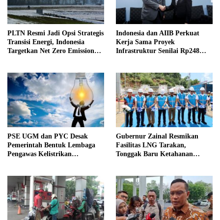
PLTN Resmi Jadi Opsi Strategis
Indonesia dan AIIB Perkuat
Transisi Energi, Indonesia
Kerja Sama Proyek
Targetkan Net Zero Emission
Infrastruktur Senilai Rp248
2060
Triliun
PSE UGM dan PYC Desak
Gubernur Zainal Resmikan
Pemerintah Bentuk Lembaga
Fasilitas LNG Tarakan,
Pengawas Kelistrikan
Tonggak Baru Ketahanan
Independen Percepat Aksesi
Energi di Kaltara
OECD