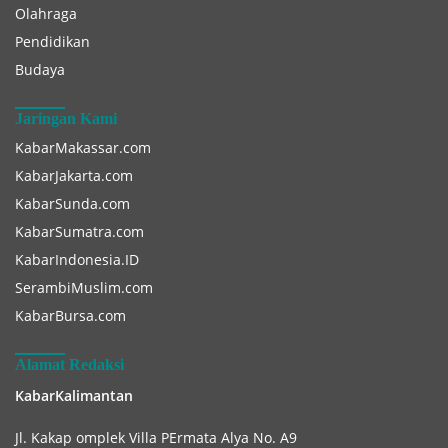
Olahraga
Pendidikan
Budaya
Jaringan Kami
KabarMakassar.com
KabarJakarta.com
KabarSunda.com
KabarSumatra.com
KabarIndonesia.ID
SerambiMuslim.com
KabarBursa.com
Alamat Redaksi
KabarKalimantan
Jl. Kakap omplek Villa PErmata Alya No. A9