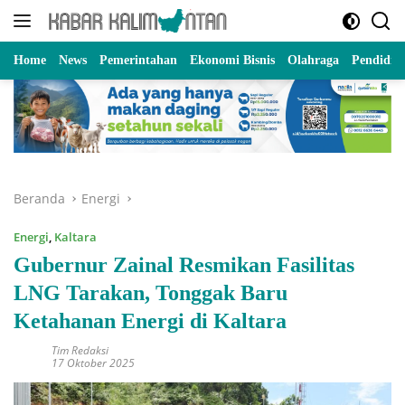
Langsung
ke
konten
Home
News
Pemerintahan
Ekonomi Bisnis
Olahraga
Pendidik
Beranda
Energi
Energi
,
Kaltara
Gubernur Zainal Resmikan Fasilitas
LNG Tarakan, Tonggak Baru
Ketahanan Energi di Kaltara
Tim Redaksi
17 Oktober 2025