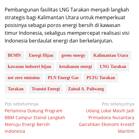
Pembangunan fasilitas LNG Tarakan menjadi langkah
strategis bagi Kalimantan Utara untuk memperkuat
posisinya sebagai poros energi bersih di kawasan
timur Indonesia, sekaligus mempercepat realisasi visi
Indonesia berdaulat energi dan berkelanjutan.
BUMN
Energi Hijau
green energy
Kalimantan Utara
kawasan industri hijau
ketahanan energi
LNG Tarakan
net zero emission
PLN Energi Gas
PLTG Tarakan
Tarakan
Transisi Energi
Zainal A. Paliwang
Navigasi
Pos sebelumnya
Pos selanjutnya
Pertamina Dukung Program
Udang Lokal Masih Jadi
pos
BBM Campur Etanol Langkah
Primadona Nusantara
Menuju Energi Bersih
Gairahkan Ekonomi Kreatif
Indonesia
Maritim