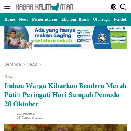
Langsung
ke
konten
Home
News
Pemerintahan
Ekonomi Bisnis
Olahraga
Pendidik
Beranda
News
News
Imbau Warga Kibarkan Bendera Merah
Putih Peringati Hari Sumpah Pemuda
28 Oktober
Tim Redaksi
28 Oktober 2025