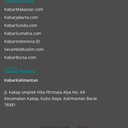
Jaringan Kami
KabarMakassar.com
KabarJakarta.com
KabarSunda.com
KabarSumatra.com
KabarIndonesia.ID
SerambiMuslim.com
KabarBursa.com
Alamat Redaksi
KabarKalimantan
Jl. Kakap omplek Villa PErmata Alya No. A9
Kecamatan Kakap, Kubu Raya. Kalimantan Barat
78381