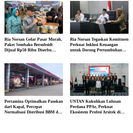
Ria Norsan Gelar Pasar Murah,
Ria Norsan Tegaskan Komitmen
Paket Sembako Bersubsidi
Perkuat Inklusi Keuangan
Dijual Rp50 Ribu Diserbu
untuk Dorong Pertumbuhan
Warga Teluk Batang
Ekonomi Kalbar
Pertamina Optimalkan Pasokan
UNTAN Kukuhkan Lulusan
dari Kapal, Percepat
Perdana PPAr, Perkuat
Normalisasi Distribusi BBM di
Ekosistem Profesi Arsitek di
Kalbar
Kalimantan Barat