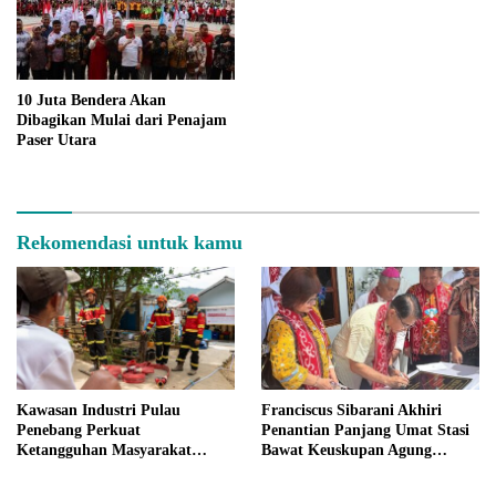
10 Juta Bendera Akan
Dibagikan Mulai dari Penajam
Paser Utara
Rekomendasi untuk kamu
Kawasan Industri Pulau
Franciscus Sibarani Akhiri
Penebang Perkuat
Penantian Panjang Umat Stasi
Ketangguhan Masyarakat
Bawat Keuskupan Agung
Melalui Program Desa Tangguh
Pontianak, Gereja Baru
Bencana
Akhirnya Berdiri