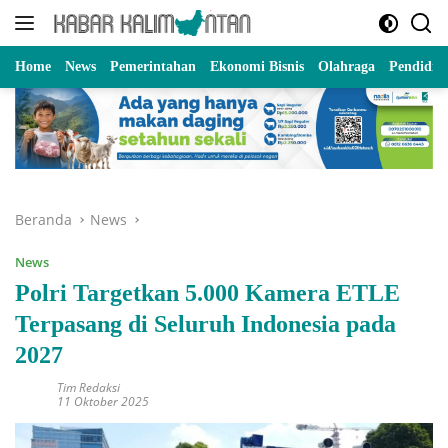
Langsung
ke
konten
Home
News
Pemerintahan
Ekonomi Bisnis
Olahraga
Pendidik
Beranda
News
News
Polri Targetkan 5.000 Kamera ETLE
Terpasang di Seluruh Indonesia pada
2027
Tim Redaksi
11 Oktober 2025