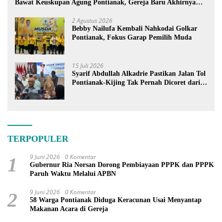
Bawat Keuskupan Agung Pontianak, Gereja Baru Akhirnya
Berdiri
2 Agustus 2026
Bebby Nailufa Kembali Nahkodai Golkar
Pontianak, Fokus Garap Pemilih Muda
15 Juli 2026
Syarif Abdullah Alkadrie Pastikan Jalan Tol
Pontianak-Kijing Tak Pernah Dicoret dari
PSN
TERPOPULER
9 Juni 2026
0 Komentar
1
Gubernur Ria Norsan Dorong Pembiayaan PPPK dan PPPK
Paruh Waktu Melalui APBN
9 Juni 2026
0 Komentar
2
58 Warga Pontianak Diduga Keracunan Usai Menyantap
Makanan Acara di Gereja