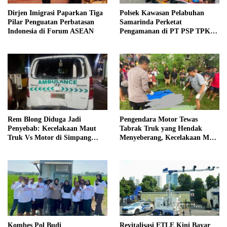
Dirjen Imigrasi Paparkan Tiga
Polsek Kawasan Pelabuhan
Pilar Penguatan Perbatasan
Samarinda Perketat
Indonesia di Forum ASEAN
Pengamanan di PT PSP TPK
Palaran
Rem Blong Diduga Jadi
Pengendara Motor Tewas
Penyebab: Kecelakaan Maut
Tabrak Truk yang Hendak
Truk Vs Motor di Simpang
Menyeberang, Kecelakaan Maut
Brimob Kubu Raya, Satu
di Jalan Sekadau-Sanggau
Pengendara Motor Meninggal
Dunia
Kombes Pol Budi
Revitalisasi ETLE Kini Bayar