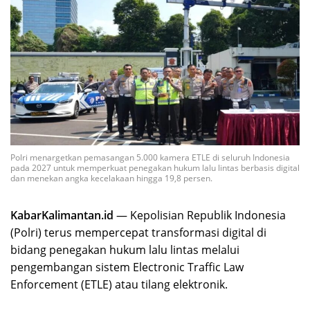
Polri menargetkan pemasangan 5.000 kamera ETLE di seluruh Indonesia
pada 2027 untuk memperkuat penegakan hukum lalu lintas berbasis digital
dan menekan angka kecelakaan hingga 19,8 persen.
KabarKalimantan.id
— Kepolisian Republik Indonesia
(Polri) terus mempercepat transformasi digital di
bidang penegakan hukum lalu lintas melalui
pengembangan sistem Electronic Traffic Law
Enforcement (ETLE) atau tilang elektronik.