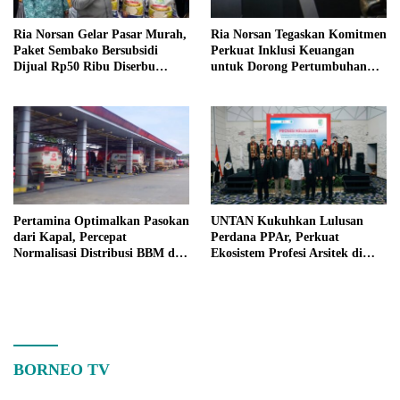
Ria Norsan Gelar Pasar Murah,
Ria Norsan Tegaskan Komitmen
Paket Sembako Bersubsidi
Perkuat Inklusi Keuangan
Dijual Rp50 Ribu Diserbu
untuk Dorong Pertumbuhan
Warga Teluk Batang
Ekonomi Kalbar
Pertamina Optimalkan Pasokan
UNTAN Kukuhkan Lulusan
dari Kapal, Percepat
Perdana PPAr, Perkuat
Normalisasi Distribusi BBM di
Ekosistem Profesi Arsitek di
Kalbar
Kalimantan Barat
BORNEO TV