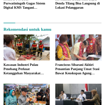
Purwatiningsih Gagas Sistem
Denda Tilang Bisa Langsung di
Digital KMS Tangani
Lokasi Pelanggaran
Kejahatan Pangan
Rekomendasi untuk kamu
Kawasan Industri Pulau
Franciscus Sibarani Akhiri
Penebang Perkuat
Penantian Panjang Umat Stasi
Ketangguhan Masyarakat
Bawat Keuskupan Agung
Melalui Program Desa Tangguh
Pontianak, Gereja Baru
Bencana
Akhirnya Berdiri