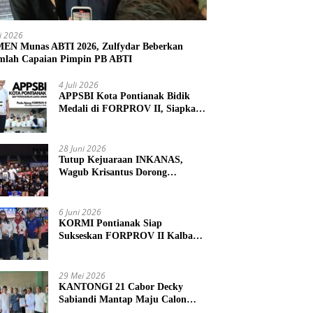
li 2026
N Munas ABTI 2026, Zulfydar Beberkan
mlah Capaian Pimpin PB ABTI
4 Juli 2026
APPSBI Kota Pontianak Bidik
Medali di FORPROV II, Siapkan
Atlet Menuju FORNAS 2027
28 Juni 2026
Tutup Kejuaraan INKANAS,
Wagub Krisantus Dorong
Karateka Kalbar Tingkatkan
Prestasi
6 Juni 2026
KORMI Pontianak Siap
Sukseskan FORPROV II Kalbar
2026 di Singkawang
29 Mei 2026
KANTONGI 21 Cabor Decky
Sabiandi Mantap Maju Calon
Ketua KONI Kayong Utara