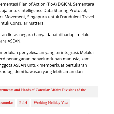
lementasi Plan of Action (PoA) DGICM. Sementara
boja untuk Intelligence Data Sharing Protocol,
ters Movement, Singapura untuk Fraudulent Travel
ntuk Consular Matters.
an lintas negara hanya dapat dihadapi melalui
gara ASEAN.
merlukan penyelesaian yang terintegrasi. Melalui
herd penanganan penyelundupan manusia, kami
nggota ASEAN untuk memperkuat pertukaran
teknologi demi kawasan yang lebih aman dan
tments and Heads of Consular Affairs Divisions of the
rantoko
Polri
Working Holiday Visa