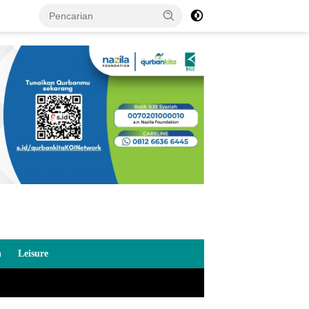
n
Leisure