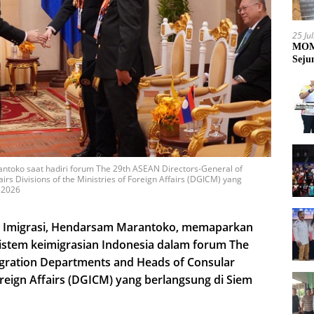
25 Ju
MOME
Seju
ntoko saat hadiri forum The 29th ASEAN Directors-General of
s Divisions of the Ministries of Foreign Affairs (DGICM) yang
 2026
al Imigrasi, Hendarsam Marantoko, memaparkan
 sistem keimigrasian Indonesia dalam forum The
gration Departments and Heads of Consular
Foreign Affairs (DGICM) yang berlangsung di Siem