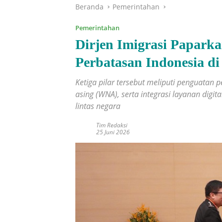
Beranda
Pemerintahan
Pemerintahan
Dirjen Imigrasi Paparka
Perbatasan Indonesia 
Ketiga pilar tersebut meliputi penguata
asing (WNA), serta integrasi layanan dig
lintas negara
Tim Redaksi
25 Juni 2026