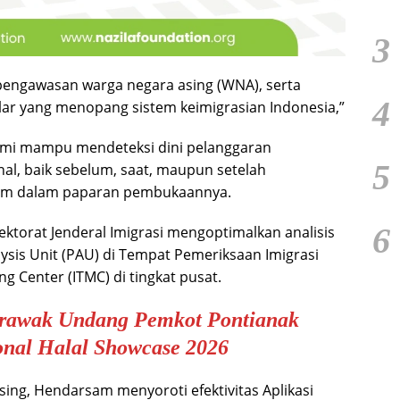
3
engawasan warga negara asing (WNA), serta
4
pilar yang menopang sistem keimigrasian Indonesia,”
 kami mampu mendeteksi dini pelanggaran
5
nal, baik sebelum, saat, maupun setelah
sam dalam paparan pembukaannya.
6
ktorat Jenderal Imigrasi mengoptimalkan analisis
lysis Unit (PAU) di Tempat Pemeriksaan Imigrasi
ng Center (ITMC) di tingkat pusat.
arawak Undang Pemkot Pontianak
ional Halal Showcase 2026
ng, Hendarsam menyoroti efektivitas Aplikasi