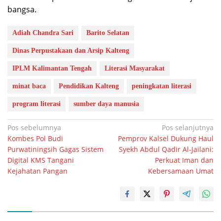
bangsa.
Adiah Chandra Sari
Barito Selatan
Dinas Perpustakaan dan Arsip Kalteng
IPLM Kalimantan Tengah
Literasi Masyarakat
minat baca
Pendidikan Kalteng
peningkatan literasi
program literasi
sumber daya manusia
Navigasi
Pos sebelumnya
Pos selanjutnya
Kombes Pol Budi
Pemprov Kalsel Dukung Haul
pos
Purwatiningsih Gagas Sistem
Syekh Abdul Qadir Al-Jailani:
Digital KMS Tangani
Perkuat Iman dan
Kejahatan Pangan
Kebersamaan Umat