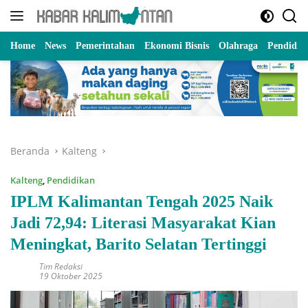
Langsung
ke
konten
Home
News
Pemerintahan
Ekonomi Bisnis
Olahraga
Pendidik
Beranda
Kalteng
Kalteng
,
Pendidikan
IPLM Kalimantan Tengah 2025 Naik
Jadi 72,94: Literasi Masyarakat Kian
Meningkat, Barito Selatan Tertinggi
Tim Redaksi
19 Oktober 2025