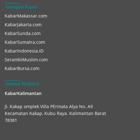
Jaringan Kami
KabarMakassar.com
KabarJakarta.com
KabarSunda.com
KabarSumatra.com
KabarIndonesia.ID
SerambiMuslim.com
KabarBursa.com
Alamat Redaksi
KabarKalimantan
Jl. Kakap omplek Villa PErmata Alya No. A9
Kecamatan Kakap, Kubu Raya. Kalimantan Barat
78381