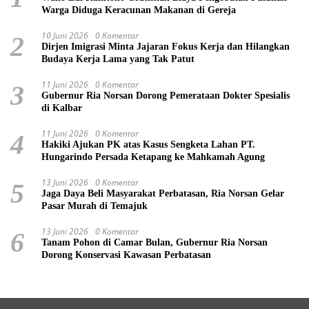
Warga Diduga Keracunan Makanan di Gereja
10 Juni 2026
0 Komentar
2
Dirjen Imigrasi Minta Jajaran Fokus Kerja dan Hilangkan
Budaya Kerja Lama yang Tak Patut
11 Juni 2026
0 Komentar
3
Gubernur Ria Norsan Dorong Pemerataan Dokter Spesialis
di Kalbar
11 Juni 2026
0 Komentar
4
Hakiki Ajukan PK atas Kasus Sengketa Lahan PT.
Hungarindo Persada Ketapang ke Mahkamah Agung
13 Juni 2026
0 Komentar
5
Jaga Daya Beli Masyarakat Perbatasan, Ria Norsan Gelar
Pasar Murah di Temajuk
13 Juni 2026
0 Komentar
6
Tanam Pohon di Camar Bulan, Gubernur Ria Norsan
Dorong Konservasi Kawasan Perbatasan