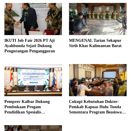
IKUTI Job Fair 2026 PT Aji
MENGENAL Tarian Sekapur
Ayahbunda Sejati Dukung
Sirih Khas Kalimantan Barat
Pengurangan Pengangguran
Pemprov Kalbar Dukung
Cukupi Kebutuhan Dokter:
Pembukaan Progam
Pemkab Kapuas Hulu Tunda
Pendidikan Spesialis
Sementara Program Beasiswa
Anestesiologi Kedokteran Untan
Kedokteran UNTAN