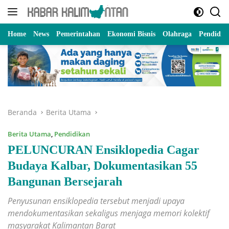
Langsung
ke
konten
Home
News
Pemerintahan
Ekonomi Bisnis
Olahraga
Pendidik
Beranda
Berita Utama
Berita Utama
,
Pendidikan
PELUNCURAN Ensiklopedia Cagar
Budaya Kalbar, Dokumentasikan 55
Bangunan Bersejarah
Penyusunan ensiklopedia tersebut menjadi upaya
mendokumentasikan sekaligus menjaga memori kolektif
masyarakat Kalimantan Barat