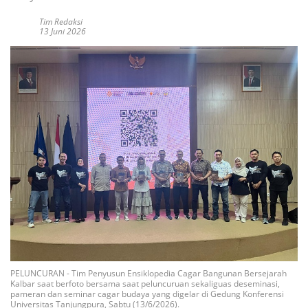
Tim Redaksi
13 Juni 2026
PELUNCURAN - Tim Penyusun Ensiklopedia Cagar Bangunan Bersejarah
Kalbar saat berfoto bersama saat peluncuruan sekaliguas deseminasi,
pameran dan seminar cagar budaya yang digelar di Gedung Konferensi
Universitas Tanjungpura, Sabtu (13/6/2026).