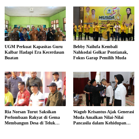
UGM Perkuat Kapasitas Guru
Bebby Nailufa Kembali
Kalbar Hadapi Era Kecerdasan
Nahkodai Golkar Pontianak,
Buatan
Fokus Garap Pemilih Muda
Ria Norsan Turut Saksikan
Wagub Krisantus Ajak Generasi
Perlombaan Rakyat di Gema
Muda Amalkan Nilai-Nilai
Membangun Desa di Teluk
Pancasila dalam Kehidupan
Batang
Sehari-hari