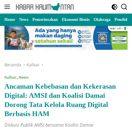
Langsung
ke
konten
Home
News
Pemerintahan
Ekonomi Bisnis
Olahraga
Pendidik
Beranda
Kalbar
Kalbar
,
News
Ancaman Kebebasan dan Kekerasan
Digital: AMSI dan Koalisi Damai
Dorong Tata Kelola Ruang Digital
Berbasis HAM
Diskusi Publik AMSI bersama Koalisi Damai