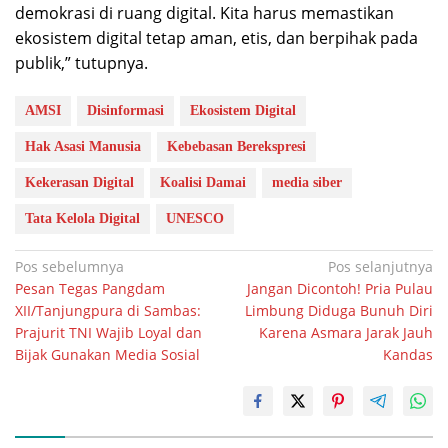
demokrasi di ruang digital. Kita harus memastikan
ekosistem digital tetap aman, etis, dan berpihak pada
publik,” tutupnya.
AMSI
Disinformasi
Ekosistem Digital
Hak Asasi Manusia
Kebebasan Berekspresi
Kekerasan Digital
Koalisi Damai
media siber
Tata Kelola Digital
UNESCO
Navigasi
Pos sebelumnya
Pos selanjutnya
Pesan Tegas Pangdam
Jangan Dicontoh! Pria Pulau
pos
XII/Tanjungpura di Sambas:
Limbung Diduga Bunuh Diri
Prajurit TNI Wajib Loyal dan
Karena Asmara Jarak Jauh
Bijak Gunakan Media Sosial
Kandas