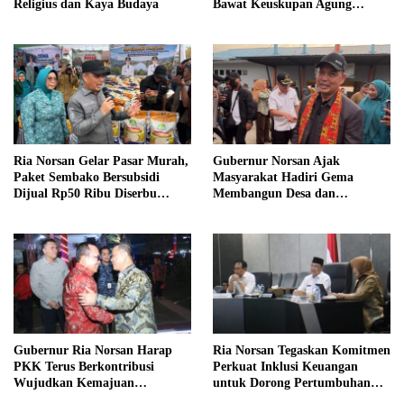
Religius dan Kaya Budaya
Bawat Keuskupan Agung
Pontianak, Gereja Baru
Akhirnya Berdiri
Ria Norsan Gelar Pasar Murah,
Gubernur Norsan Ajak
Paket Sembako Bersubsidi
Masyarakat Hadiri Gema
Dijual Rp50 Ribu Diserbu
Membangun Desa dan
Warga Teluk Batang
Meriahkan MTQ Kalbar di
Kayong Utara
Gubernur Ria Norsan Harap
Ria Norsan Tegaskan Komitmen
PKK Terus Berkontribusi
Perkuat Inklusi Keuangan
Wujudkan Kemajuan
untuk Dorong Pertumbuhan
Kalimantan Barat
Ekonomi Kalbar