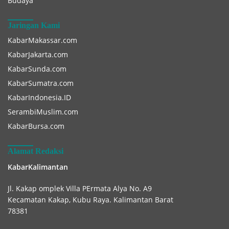
Budaya
Jaringan Kami
KabarMakassar.com
KabarJakarta.com
KabarSunda.com
KabarSumatra.com
KabarIndonesia.ID
SerambiMuslim.com
KabarBursa.com
Alamat Redaksi
KabarKalimantan
Jl. Kakap omplek Villa PErmata Alya No. A9
Kecamatan Kakap, Kubu Raya. Kalimantan Barat
78381