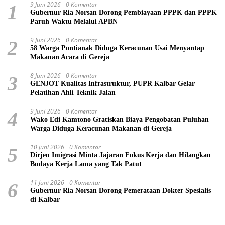
9 Juni 2026
0 Komentar
1
Gubernur Ria Norsan Dorong Pembiayaan PPPK dan PPPK
Paruh Waktu Melalui APBN
9 Juni 2026
0 Komentar
2
58 Warga Pontianak Diduga Keracunan Usai Menyantap
Makanan Acara di Gereja
8 Juni 2026
0 Komentar
3
GENJOT Kualitas Infrastruktur, PUPR Kalbar Gelar
Pelatihan Ahli Teknik Jalan
9 Juni 2026
0 Komentar
4
Wako Edi Kamtono Gratiskan Biaya Pengobatan Puluhan
Warga Diduga Keracunan Makanan di Gereja
10 Juni 2026
0 Komentar
5
Dirjen Imigrasi Minta Jajaran Fokus Kerja dan Hilangkan
Budaya Kerja Lama yang Tak Patut
11 Juni 2026
0 Komentar
6
Gubernur Ria Norsan Dorong Pemerataan Dokter Spesialis
di Kalbar