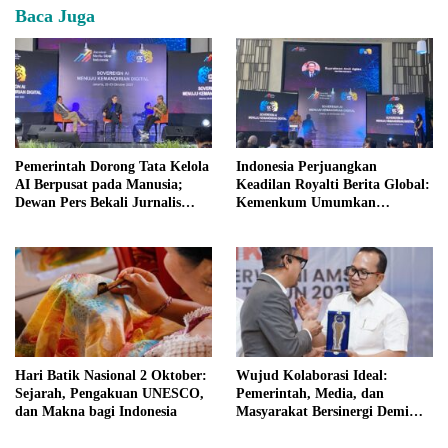
Baca Juga
Pemerintah Dorong Tata Kelola
Indonesia Perjuangkan
AI Berpusat pada Manusia;
Keadilan Royalti Berita Global:
Dewan Pers Bekali Jurnalis
Kemenkum Umumkan
dengan Etika Penggunaan AI
“Protokol Jakarta” di Tengah
Disrupsi AI
Hari Batik Nasional 2 Oktober:
Wujud Kolaborasi Ideal:
Sejarah, Pengakuan UNESCO,
Pemerintah, Media, dan
dan Makna bagi Indonesia
Masyarakat Bersinergi Demi
Pembangunan Daerah