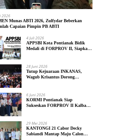
li 2026
N Munas ABTI 2026, Zulfydar Beberkan
mlah Capaian Pimpin PB ABTI
4 Juli 2026
APPSBI Kota Pontianak Bidik
Medali di FORPROV II, Siapkan
Atlet Menuju FORNAS 2027
28 Juni 2026
Tutup Kejuaraan INKANAS,
Wagub Krisantus Dorong
Karateka Kalbar Tingkatkan
Prestasi
6 Juni 2026
KORMI Pontianak Siap
Sukseskan FORPROV II Kalbar
2026 di Singkawang
29 Mei 2026
KANTONGI 21 Cabor Decky
Sabiandi Mantap Maju Calon
Ketua KONI Kayong Utara