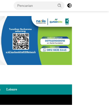
n
Leisure