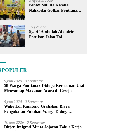
2 Agustus 2026
Bebby Nailufa Kembali
Nahkodai Golkar Pontianak,
Fokus Garap Pemilih Muda
15 Juli 2026
Syarif Abdullah Alkadrie
Pastikan Jalan Tol
Pontianak-Kijing Tak
Pernah Dicoret dari PSN
RPOPULER
9 Juni 2026
0 Komentar
58 Warga Pontianak Diduga Keracunan Usai
Menyantap Makanan Acara di Gereja
9 Juni 2026
0 Komentar
Wako Edi Kamtono Gratiskan Biaya
Pengobatan Puluhan Warga Diduga
Keracunan Makanan di Gereja
10 Juni 2026
0 Komentar
Dirjen Imigrasi Minta Jajaran Fokus Kerja