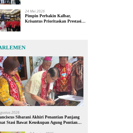
24 Mei 2026
Pimpin Perbakin Kalbar,
Krisantus Prioritaskan Prestasi
Atlet dan Penguatan Sarana
Latihan
ARLEMEN
Agustus 2026
anciscus Sibarani Akhiri Penantian Panjang
at Stasi Bawat Keuskupan Agung Pontianak,
reja Baru Akhirnya Berdiri