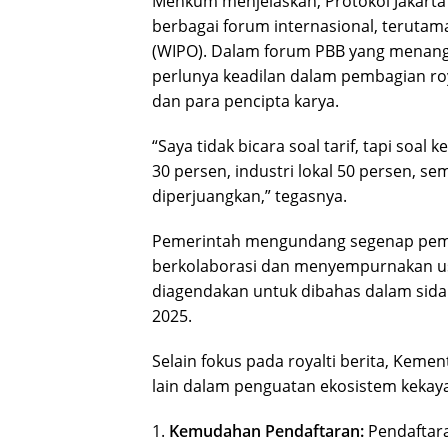
Menkum menjelaskan, Protokol Jakarta
berbagai forum internasional, terutama
(WIPO). Dalam forum PBB yang menanga
perlunya keadilan dalam pembagian royal
dan para pencipta karya.
“Saya tidak bicara soal tarif, tapi soal
30 persen, industri lokal 50 persen, s
diperjuangkan,” tegasnya.
Pemerintah mengundang segenap pema
berkolaborasi dan menyempurnakan usula
diagendakan untuk dibahas dalam sida
2025.
Selain fokus pada royalti berita, Kem
lain dalam penguatan ekosistem kekayaa
1.
Kemudahan Pendaftaran:
Pendaftara