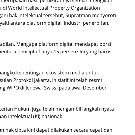
 merupakan hasil pemikirannya setelah mengikuti
 di World Intellectual Property Organization
ni hak intelektual tersebut, Supratman menyoroti
ti antara platform digital, industri penerbitan,
 keadilan. Mengapa platform digital mendapat porsi
ementara pencipta hanya 15 persen? Ini yang harus
ngku kepentingan ekosistem media untuk
n Protokol Jakarta. Inisiatif ini telah resmi
ng WIPO di Jenewa, Swiss, pada awal Desember
enterian Hukum juga telah mengambil langkah nyata
n intelektual (KI) nasional:
n hak cipta kini dapat dilakukan secara cepat dan