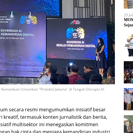
25 Ju
MOME
Seju
l: Kemenkum Umumkan "Protokol Jakarta" di Tengah Disrupsi AI.
um secara resmi mengumumkan inisiatif besar
 kreatif, termasuk konten jurnalistik dan berita,
nisiatif multisektor ini menegaskan komitmen
gan hak cipta dan menjaga kemandirian industri