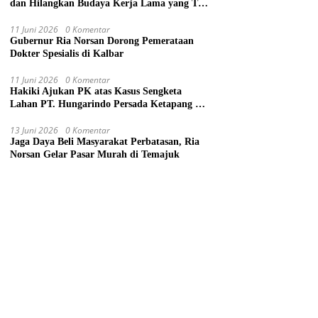
dan Hilangkan Budaya Kerja Lama yang Tak
Patut
11 Juni 2026
0 Komentar
Gubernur Ria Norsan Dorong Pemerataan
Dokter Spesialis di Kalbar
11 Juni 2026
0 Komentar
Hakiki Ajukan PK atas Kasus Sengketa
Lahan PT. Hungarindo Persada Ketapang ke
Mahkamah Agung
13 Juni 2026
0 Komentar
Jaga Daya Beli Masyarakat Perbatasan, Ria
Norsan Gelar Pasar Murah di Temajuk