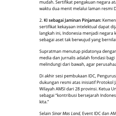
mudah. Sertifikat pengakuan negara ata
waktu dua menit melalui laman resmi Di
2.
KI sebagai Jaminan Pinjaman:
Kement
sertifikat kekayaan intelektual dapat d
langkah ini, Indonesia menjadi negara 
sebagai aset tak berwujud yang bernila
Supratman menutup pidatonya dengan
media dan jurnalis adalah fondasi bagi 
melindungi dari bawah, agar perusahaa
Di akhir sesi pembukaan IDC, Penguru
dukungan resmi atas inisiatif Protoko
Wilayah AMSI dari 28 provinsi. Ketua 
sebagai “kontribusi bersejarah Indones
kita.”
Selain
Sinar Mas Land,
Event IDC dan A