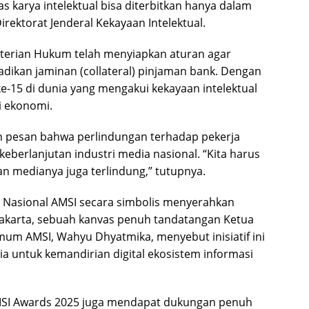
s karya intelektual bisa diterbitkan hanya dalam
rektorat Jenderal Kekayaan Intelektual.
erian Hukum telah menyiapkan aturan agar
ijadikan jaminan (collateral) pinjaman bank. Dengan
ke-15 di dunia yang mengakui kekayaan intelektual
i ekonomi.
 pesan bahwa perlindungan terhadap pekerja
keberlanjutan industri media nasional. “Kita harus
n medianya juga terlindung,” tutupnya.
s Nasional AMSI secara simbolis menyerahkan
l Jakarta, sebuah kanvas penuh tandatangan Ketua
Umum AMSI, Wahyu Dhyatmika, menyebut inisiatif ini
ia untuk kemandirian digital ekosistem informasi
MSI Awards 2025 juga mendapat dukungan penuh