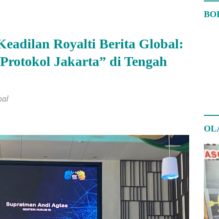
BO
eadilan Royalti Berita Global:
otokol Jakarta” di Tengah
bal
OL