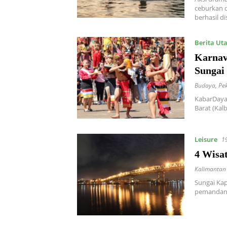
ceburkan d
berhasil dis
Berita Ut
Karnav
Sungai
Budaya
,
Pe
KabarDaya
Barat (Kal
Leisure
1
4 Wisa
Kalimantan
Sungai Kap
pemandanga