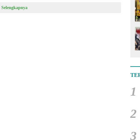
Selengkapnya
TE
1
2
3