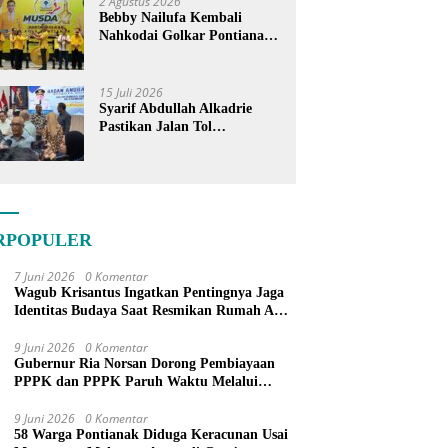
2 Agustus 2026
Bebby Nailufa Kembali
Nahkodai Golkar Pontianak,
Fokus Garap Pemilih Muda
15 Juli 2026
Syarif Abdullah Alkadrie
Pastikan Jalan Tol
Pontianak-Kijing Tak
Pernah Dicoret dari PSN
RPOPULER
7 Juni 2026
0 Komentar
Wagub Krisantus Ingatkan Pentingnya Jaga
Identitas Budaya Saat Resmikan Rumah Adat
Dayak di Sanggau
9 Juni 2026
0 Komentar
Gubernur Ria Norsan Dorong Pembiayaan
PPPK dan PPPK Paruh Waktu Melalui
APBN
9 Juni 2026
0 Komentar
58 Warga Pontianak Diduga Keracunan Usai