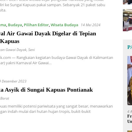
iri ke Sungai Kapuas pakai sampan. Sebanyak 21 paket sabu
ita.
ama
,
Budaya
,
Pilihan Editor
,
Wisata Budaya
14 Mei 2024
al Air Gawai Dayak Digelar di Tepian
 Kapuas
P
kan Gawai Dayak
,
Seni
k.com — Rangkaian kegiatan budaya Gawai Dayak di Kalimantan
bar) yakni Karnaval Air Gawai…
9 Desember 2023
ta Asyik di Sungai Kapuas Pontianak
 Barat
uas memiliki potensi pariwisata yang sangat besar, menawarkan
n indah mulai dari hutan hujan tropis, bukit-bukit
4 
Fr
Um
Ge