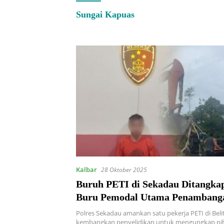
Sungai Kapuas
Kalbar
28 Oktober 2025
Buruh PETI di Sekadau Ditangkap,
Buru Pemodal Utama Penambang
Ilegal
Polres Sekadau amankan satu pekerja PETI di Beli
kembangkan penyelidikan untuk mengungkap pi