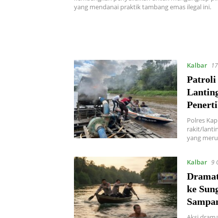
yang mendanai praktik tambang emas ilegal ini.
Kalbar
17
Patrol
Lantin
Penert
Polres Kap
rakit/lant
yang meru
Kalbar
9 
Dramat
ke Sun
Sampa
Aksi drama