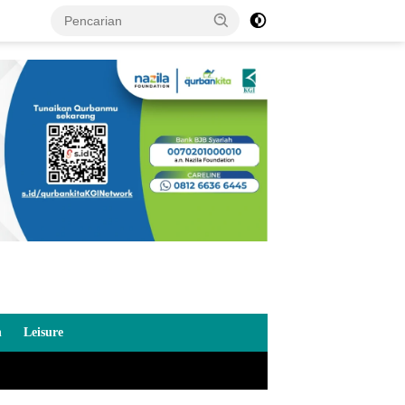
n
Leisure