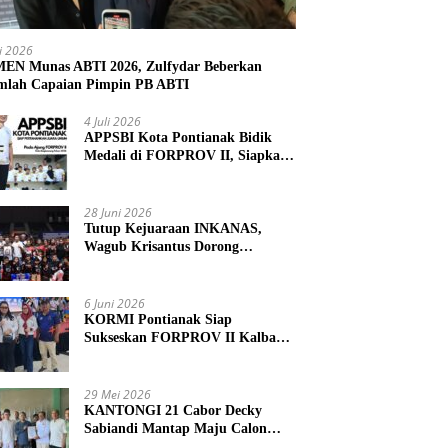
li 2026
N Munas ABTI 2026, Zulfydar Beberkan
mlah Capaian Pimpin PB ABTI
4 Juli 2026
APPSBI Kota Pontianak Bidik
Medali di FORPROV II, Siapkan
Atlet Menuju FORNAS 2027
28 Juni 2026
Tutup Kejuaraan INKANAS,
Wagub Krisantus Dorong
Karateka Kalbar Tingkatkan
Prestasi
6 Juni 2026
KORMI Pontianak Siap
Sukseskan FORPROV II Kalbar
2026 di Singkawang
29 Mei 2026
KANTONGI 21 Cabor Decky
Sabiandi Mantap Maju Calon
Ketua KONI Kayong Utara