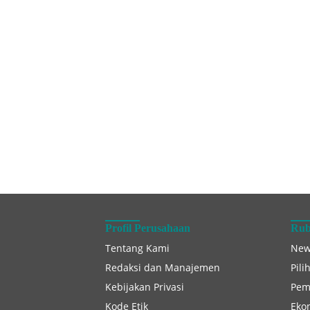
Profil Perusahaan
Rub
Tentang Kami
New
Redaksi dan Manajemen
Pili
Kebijakan Privasi
Pem
Kode Etik
Eko