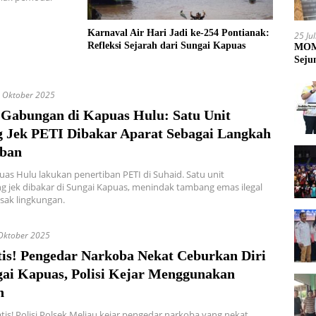
Karnaval Air Hari Jadi ke-254 Pontianak:
25 Ju
Refleksi Sejarah dari Sungai Kapuas
MOME
Seju
 Oktober 2025
i Gabungan di Kapuas Hulu: Satu Unit
g Jek PETI Dibakar Aparat Sebagai Langkah
iban
uas Hulu lakukan penertiban PETI di Suhaid. Satu unit
ing jek dibakar di Sungai Kapuas, menindak tambang emas ilegal
sak lingkungan.
Oktober 2025
is! Pengedar Narkoba Nekat Ceburkan Diri
gai Kapuas, Polisi Kejar Menggunakan
n
tis! Polisi Polsek Meliau kejar pengedar narkoba yang nekat