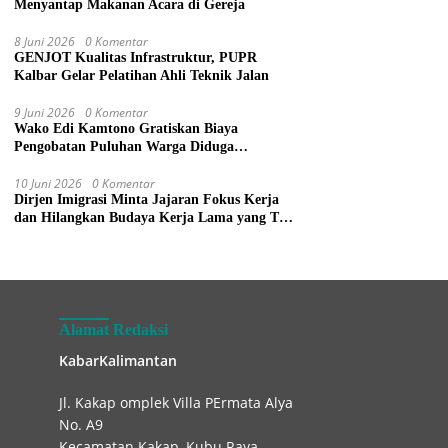
Menyantap Makanan Acara di Gereja
8 Juni 2026
0 Komentar
GENJOT Kualitas Infrastruktur, PUPR
Kalbar Gelar Pelatihan Ahli Teknik Jalan
9 Juni 2026
0 Komentar
Wako Edi Kamtono Gratiskan Biaya
Pengobatan Puluhan Warga Diduga
Keracunan Makanan di Gereja
10 Juni 2026
0 Komentar
Dirjen Imigrasi Minta Jajaran Fokus Kerja
dan Hilangkan Budaya Kerja Lama yang Tak
Patut
Alamat Redaksi
KabarKalimantan
Jl. Kakap omplek Villa PErmata Alya
No. A9
Kecamatan Kakap, Kubu Raya.