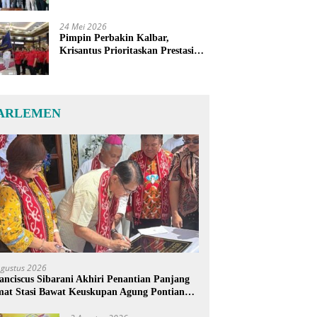
24 Mei 2026
Pimpin Perbakin Kalbar,
Krisantus Prioritaskan Prestasi
Atlet dan Penguatan Sarana
Latihan
ARLEMEN
Agustus 2026
anciscus Sibarani Akhiri Penantian Panjang
at Stasi Bawat Keuskupan Agung Pontianak,
reja Baru Akhirnya Berdiri