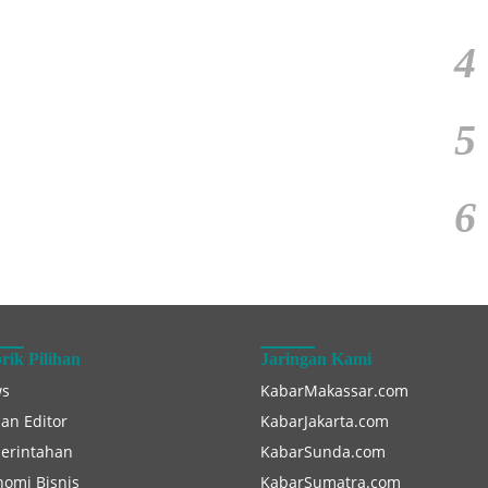
4
5
6
rik Pilihan
Jaringan Kami
s
KabarMakassar.com
han Editor
KabarJakarta.com
erintahan
KabarSunda.com
nomi Bisnis
KabarSumatra.com