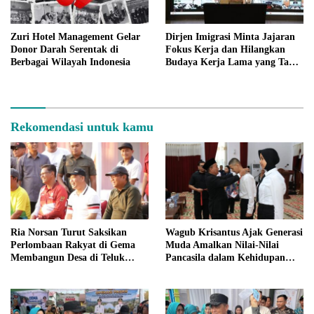
Zuri Hotel Management Gelar
Dirjen Imigrasi Minta Jajaran
Donor Darah Serentak di
Fokus Kerja dan Hilangkan
Berbagai Wilayah Indonesia
Budaya Kerja Lama yang Tak
Patut
Rekomendasi untuk kamu
Ria Norsan Turut Saksikan
Wagub Krisantus Ajak Generasi
Perlombaan Rakyat di Gema
Muda Amalkan Nilai-Nilai
Membangun Desa di Teluk
Pancasila dalam Kehidupan
Batang
Sehari-hari