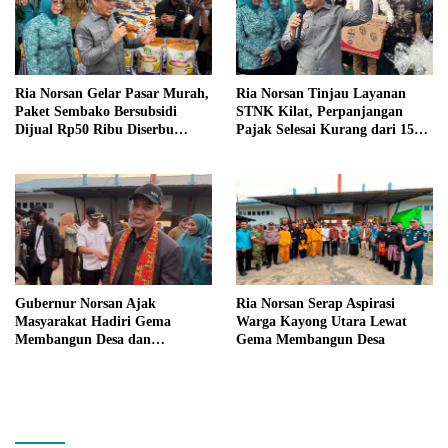
Ria Norsan Gelar Pasar Murah,
Ria Norsan Tinjau Layanan
Paket Sembako Bersubsidi
STNK Kilat, Perpanjangan
Dijual Rp50 Ribu Diserbu
Pajak Selesai Kurang dari 15
Warga Teluk Batang
Menit
Gubernur Norsan Ajak
Ria Norsan Serap Aspirasi
Masyarakat Hadiri Gema
Warga Kayong Utara Lewat
Membangun Desa dan
Gema Membangun Desa
Meriahkan MTQ Kalbar di
Kayong Utara