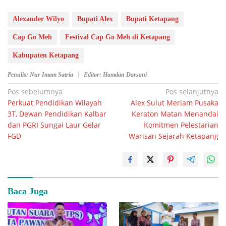
Alexander Wilyo
Bupati Alex
Bupati Ketapang
Cap Go Meh
Festival Cap Go Meh di Ketapang
Kabupaten Ketapang
Penulis: Nur Imam Satria
Editor: Hamdan Darsani
Navigasi
Pos sebelumnya
Pos selanjutnya
Perkuat Pendidikan Wilayah
Alex Sulut Meriam Pusaka
pos
3T, Dewan Pendidikan Kalbar
Keraton Matan Menandai
dan PGRI Sungai Laur Gelar
Komitmen Pelestarian
FGD
Warisan Sejarah Ketapang
Baca Juga