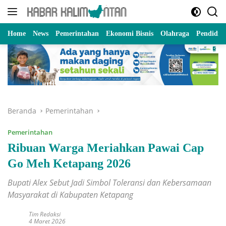
Langsung
ke
konten
Home
News
Pemerintahan
Ekonomi Bisnis
Olahraga
Pendidik
Beranda
Pemerintahan
Pemerintahan
Ribuan Warga Meriahkan Pawai Cap
Go Meh Ketapang 2026
Bupati Alex Sebut Jadi Simbol Toleransi dan Kebersamaan
Masyarakat di Kabupaten Ketapang
Tim Redaksi
4 Maret 2026