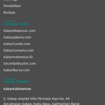
Pendidikan
Budaya
Jaringan Kami
KabarMakassar.com
KabarJakarta.com
KabarSunda.com
KabarSumatra.com
KabarIndonesia.ID
SerambiMuslim.com
KabarBursa.com
Alamat Redaksi
KabarKalimantan
Jl. Kakap omplek Villa PErmata Alya No. A9
Kecamatan Kakap, Kubu Raya. Kalimantan Barat