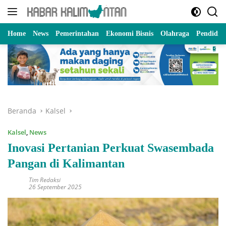
Langsung
ke
konten
Home
News
Pemerintahan
Ekonomi Bisnis
Olahraga
Pendidik
Beranda
Kalsel
Kalsel
,
News
Inovasi Pertanian Perkuat Swasembada
Pangan di Kalimantan
Tim Redaksi
26 September 2025