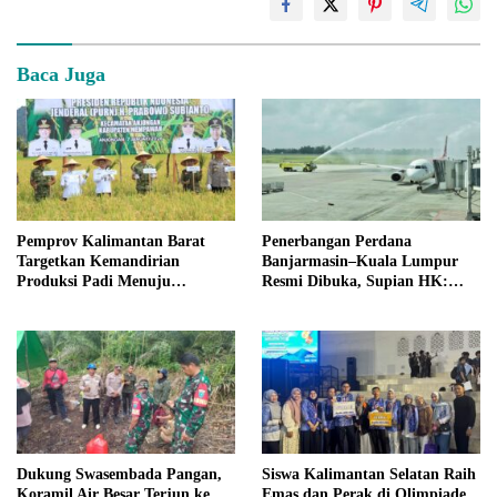
Baca Juga
Pemprov Kalimantan Barat
Penerbangan Perdana
Targetkan Kemandirian
Banjarmasin–Kuala Lumpur
Produksi Padi Menuju
Resmi Dibuka, Supian HK:
Swasembada Pangan
Babak Baru Konektivitas
Global Kalsel
Dukung Swasembada Pangan,
Siswa Kalimantan Selatan Raih
Koramil Air Besar Terjun ke
Emas dan Perak di Olimpiade