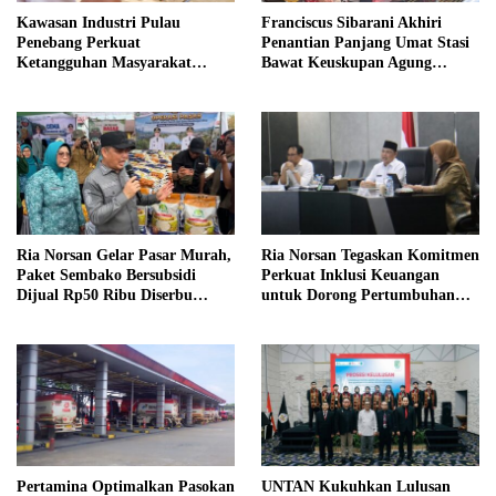
Kawasan Industri Pulau
Franciscus Sibarani Akhiri
Penebang Perkuat
Penantian Panjang Umat Stasi
Ketangguhan Masyarakat
Bawat Keuskupan Agung
Melalui Program Desa Tangguh
Pontianak, Gereja Baru
Bencana
Akhirnya Berdiri
Ria Norsan Gelar Pasar Murah,
Ria Norsan Tegaskan Komitmen
Paket Sembako Bersubsidi
Perkuat Inklusi Keuangan
Dijual Rp50 Ribu Diserbu
untuk Dorong Pertumbuhan
Warga Teluk Batang
Ekonomi Kalbar
Pertamina Optimalkan Pasokan
UNTAN Kukuhkan Lulusan