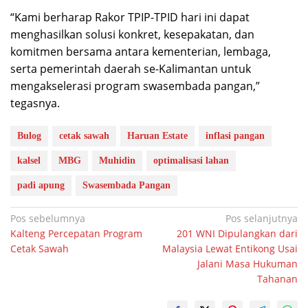
“Kami berharap Rakor TPIP-TPID hari ini dapat
menghasilkan solusi konkret, kesepakatan, dan
komitmen bersama antara kementerian, lembaga,
serta pemerintah daerah se-Kalimantan untuk
mengakselerasi program swasembada pangan,”
tegasnya.
Bulog
cetak sawah
Haruan Estate
inflasi pangan
kalsel
MBG
Muhidin
optimalisasi lahan
padi apung
Swasembada Pangan
Navigasi
Pos sebelumnya
Pos selanjutnya
Kalteng Percepatan Program
201 WNI Dipulangkan dari
pos
Cetak Sawah
Malaysia Lewat Entikong Usai
Jalani Masa Hukuman
Tahanan