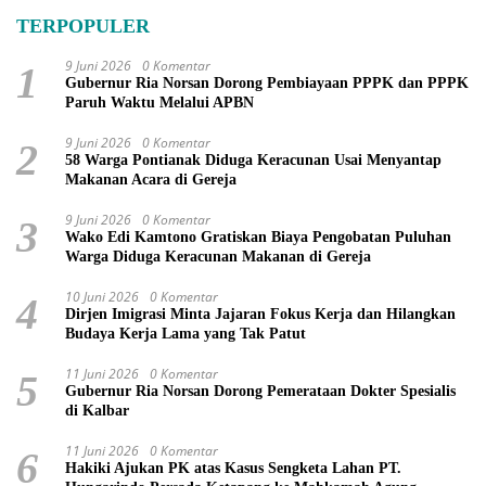
TERPOPULER
9 Juni 2026
0 Komentar
1
Gubernur Ria Norsan Dorong Pembiayaan PPPK dan PPPK
Paruh Waktu Melalui APBN
9 Juni 2026
0 Komentar
2
58 Warga Pontianak Diduga Keracunan Usai Menyantap
Makanan Acara di Gereja
9 Juni 2026
0 Komentar
3
Wako Edi Kamtono Gratiskan Biaya Pengobatan Puluhan
Warga Diduga Keracunan Makanan di Gereja
10 Juni 2026
0 Komentar
4
Dirjen Imigrasi Minta Jajaran Fokus Kerja dan Hilangkan
Budaya Kerja Lama yang Tak Patut
11 Juni 2026
0 Komentar
5
Gubernur Ria Norsan Dorong Pemerataan Dokter Spesialis
di Kalbar
11 Juni 2026
0 Komentar
6
Hakiki Ajukan PK atas Kasus Sengketa Lahan PT.