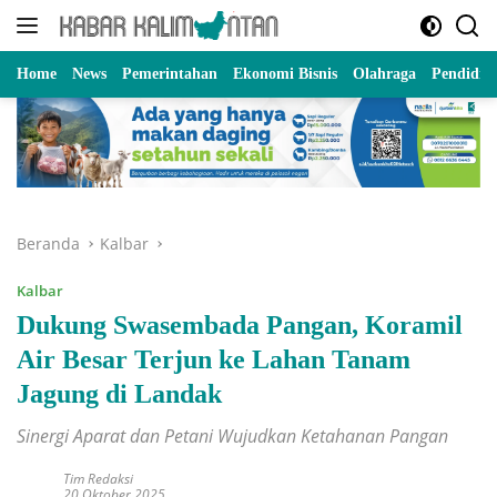
Langsung
ke
konten
Home
News
Pemerintahan
Ekonomi Bisnis
Olahraga
Pendidik
Beranda
Kalbar
Kalbar
Dukung Swasembada Pangan, Koramil
Air Besar Terjun ke Lahan Tanam
Jagung di Landak
Sinergi Aparat dan Petani Wujudkan Ketahanan Pangan
Tim Redaksi
20 Oktober 2025