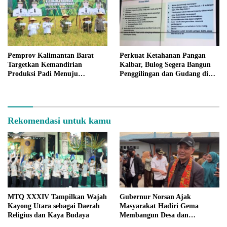
Pemprov Kalimantan Barat
Perkuat Ketahanan Pangan
Targetkan Kemandirian
Kalbar, Bulog Segera Bangun
Produksi Padi Menuju
Penggilingan dan Gudang di
Swasembada Pangan
Empat Kabupaten Prioritas
Rekomendasi untuk kamu
MTQ XXXIV Tampilkan Wajah
Gubernur Norsan Ajak
Kayong Utara sebagai Daerah
Masyarakat Hadiri Gema
Religius dan Kaya Budaya
Membangun Desa dan
Meriahkan MTQ Kalbar di