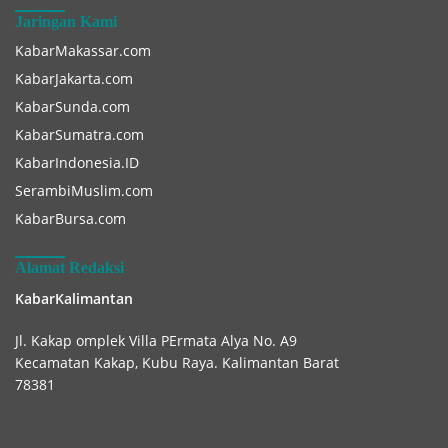
Jaringan Kami
KabarMakassar.com
KabarJakarta.com
KabarSunda.com
KabarSumatra.com
KabarIndonesia.ID
SerambiMuslim.com
KabarBursa.com
Alamat Redaksi
KabarKalimantan
Jl. Kakap omplek Villa PErmata Alya No. A9
Kecamatan Kakap, Kubu Raya. Kalimantan Barat
78381