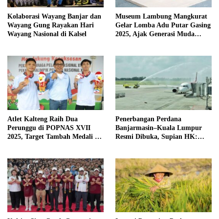
Kolaborasi Wayang Banjar dan
Museum Lambung Mangkurat
Wayang Gung Rayakan Hari
Gelar Lomba Adu Putar Gasing
Wayang Nasional di Kalsel
2025, Ajak Generasi Muda
Lestarikan Budaya Banua
Atlet Kalteng Raih Dua
Penerbangan Perdana
Perunggu di POPNAS XVII
Banjarmasin–Kuala Lumpur
2025, Target Tambah Medali di
Resmi Dibuka, Supian HK:
Hari Terakhir
Babak Baru Konektivitas
Global Kalsel