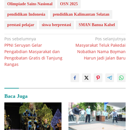
Olimpiade Sains Nasional
OSN 2025
pendidikan Indonesia
pendidikan Kalimantan Selatan
prestasi pelajar
siswa berprestasi
SMAN Banua Kalsel
Navigasi
Pos sebelumnya
Pos selanjutnya
PPNI Seruyan Gelar
Masyarakat Teluk Pakedai
pos
Pengabdian Masyarakat dan
Nobatkan Nama Boyman
Pengobatan Gratis di Tanjung
Harun Jadi Jalan Baru
Rangas
Baca Juga