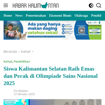
Langsung
ke
konten
Home
News
Pemerintahan
Ekonomi Bisnis
Olahraga
Pendidik
Beranda
Kalsel
Kalsel
,
Pendidikan
Siswa Kalimantan Selatan Raih Emas
dan Perak di Olimpiade Sains Nasional
2025
Tim Redaksi
13 Oktober 2025