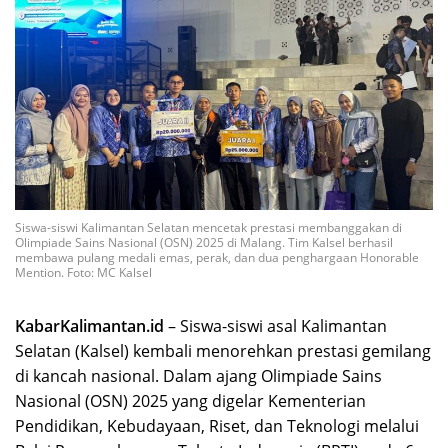
Siswa-siswi Kalimantan Selatan mencetak prestasi membanggakan di
Olimpiade Sains Nasional (OSN) 2025 di Malang. Tim Kalsel berhasil
membawa pulang medali emas, perak, dan dua penghargaan Honorable
Mention. Foto: MC Kalsel
KabarKalimantan.id
– Siswa-siswi asal Kalimantan
Selatan (Kalsel) kembali menorehkan prestasi gemilang
di kancah nasional. Dalam ajang Olimpiade Sains
Nasional (OSN) 2025 yang digelar Kementerian
Pendidikan, Kebudayaan, Riset, dan Teknologi melalui