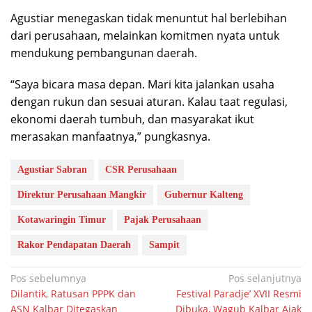
Agustiar menegaskan tidak menuntut hal berlebihan
dari perusahaan, melainkan komitmen nyata untuk
mendukung pembangunan daerah.
“Saya bicara masa depan. Mari kita jalankan usaha
dengan rukun dan sesuai aturan. Kalau taat regulasi,
ekonomi daerah tumbuh, dan masyarakat ikut
merasakan manfaatnya,” pungkasnya.
Agustiar Sabran
CSR Perusahaan
Direktur Perusahaan Mangkir
Gubernur Kalteng
Kotawaringin Timur
Pajak Perusahaan
Rakor Pendapatan Daerah
Sampit
Navigasi
Pos sebelumnya
Pos selanjutnya
Dilantik, Ratusan PPPK dan
Festival Paradje’ XVII Resmi
pos
ASN Kalbar Ditegaskan
Dibuka, Wagub Kalbar Ajak