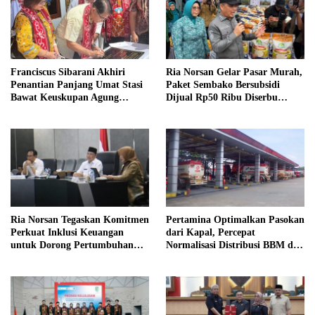
Franciscus Sibarani Akhiri
Ria Norsan Gelar Pasar Murah,
Penantian Panjang Umat Stasi
Paket Sembako Bersubsidi
Bawat Keuskupan Agung
Dijual Rp50 Ribu Diserbu
Pontianak, Gereja Baru
Warga Teluk Batang
Akhirnya Berdiri
Ria Norsan Tegaskan Komitmen
Pertamina Optimalkan Pasokan
Perkuat Inklusi Keuangan
dari Kapal, Percepat
untuk Dorong Pertumbuhan
Normalisasi Distribusi BBM di
Ekonomi Kalbar
Kalbar