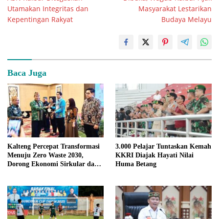
Utamakan Integritas dan
Masyarakat Lestarikan
Kepentingan Rakyat
Budaya Melayu
Baca Juga
Kalteng Percepat Transformasi
3.000 Pelajar Tuntaskan Kemah
Menuju Zero Waste 2030,
KKRI Diajak Hayati Nilai
Dorong Ekonomi Sirkular dan
Huma Betang
Teknologi Hijau