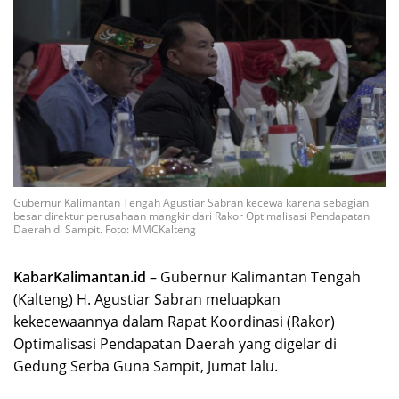
Gubernur Kalimantan Tengah Agustiar Sabran kecewa karena sebagian
besar direktur perusahaan mangkir dari Rakor Optimalisasi Pendapatan
Daerah di Sampit. Foto: MMCKalteng
KabarKalimantan.id
– Gubernur Kalimantan Tengah
(Kalteng) H. Agustiar Sabran meluapkan
kekecewaannya dalam Rapat Koordinasi (Rakor)
Optimalisasi Pendapatan Daerah yang digelar di
Gedung Serba Guna Sampit, Jumat lalu.