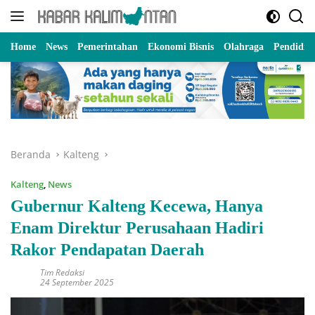
Langsung
ke
konten
Home
News
Pemerintahan
Ekonomi Bisnis
Olahraga
Pendidik
Beranda
Kalteng
Kalteng
,
News
Gubernur Kalteng Kecewa, Hanya
Enam Direktur Perusahaan Hadiri
Rakor Pendapatan Daerah
Tim Redaksi
24 September 2025