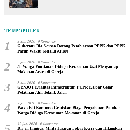
PSN
TERPOPULER
9 Juni 2026
0 Komentar
1
Gubernur Ria Norsan Dorong Pembiayaan PPPK dan PPPK
Paruh Waktu Melalui APBN
9 Juni 2026
0 Komentar
2
58 Warga Pontianak Diduga Keracunan Usai Menyantap
Makanan Acara di Gereja
8 Juni 2026
0 Komentar
3
GENJOT Kualitas Infrastruktur, PUPR Kalbar Gelar
Pelatihan Ahli Teknik Jalan
9 Juni 2026
0 Komentar
4
Wako Edi Kamtono Gratiskan Biaya Pengobatan Puluhan
Warga Diduga Keracunan Makanan di Gereja
10 Juni 2026
0 Komentar
5
Dirjen Imigrasi Minta Jajaran Fokus Kerja dan Hilangkan