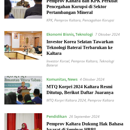
Pemprov Kaltara dan KPK Perkuat
Pencegahan Korupsi di Sektor
Pertambangan Mineral
KPK
,
Pemprov Kaltara
,
Pencegahan Korupsi
Ekonomi Bisnis
,
Teknologi
7 Oktober 2024
Investor Korea Selatan Tawarkan
Teknologi Baterai Terbarukan ke
Kaltara
Investor Korsel
,
Pemprov Kaltara
,
Teknologi
Baterai
Komunitas
,
News
4 Oktober 2024
MTQ Korpri 2024 Kaltara Resmi
Ditutup, Berikut Daftar Juaranya
MTQ Korpri Kaltara 2024
,
Pemprov Kaltara
Pendidikan
26 September 2024
Pemprov Kaltara Dukung Hak Bahasa
Isyarat di Seminar HBBI