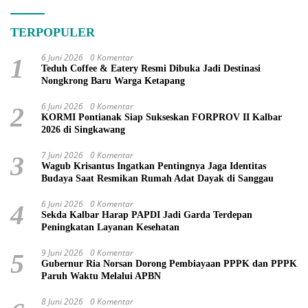
TERPOPULER
6 Juni 2026
0 Komentar
1
Teduh Coffee & Eatery Resmi Dibuka Jadi Destinasi
Nongkrong Baru Warga Ketapang
6 Juni 2026
0 Komentar
2
KORMI Pontianak Siap Sukseskan FORPROV II Kalbar
2026 di Singkawang
7 Juni 2026
0 Komentar
3
Wagub Krisantus Ingatkan Pentingnya Jaga Identitas
Budaya Saat Resmikan Rumah Adat Dayak di Sanggau
6 Juni 2026
0 Komentar
4
Sekda Kalbar Harap PAPDI Jadi Garda Terdepan
Peningkatan Layanan Kesehatan
9 Juni 2026
0 Komentar
5
Gubernur Ria Norsan Dorong Pembiayaan PPPK dan PPPK
Paruh Waktu Melalui APBN
8 Juni 2026
0 Komentar