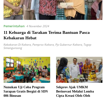
Pemerintahan
4 November 2024
11 Keluarga di Tarakan Terima Bantuan Pasca
Kebakaran Hebat
Kebakaran Di Kaltara
,
Pemprov Kaltara
,
Pjs Gubernur Kaltara
,
Togap
Simangunsong
Nunukan Uji Coba Program
Sekprov Ajak UMKM
Sarapan Gratis Bergizi di SDN
Berinovasi Melalui Lomba
006 Binusan
Cipta Kreasi Oleh-Oleh