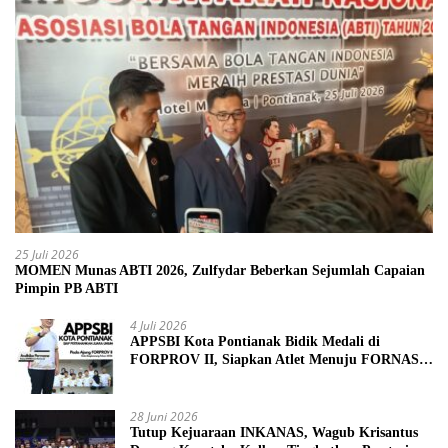
25 Juli 2026
MOMEN Munas ABTI 2026, Zulfydar Beberkan Sejumlah Capaian
Pimpin PB ABTI
4 Juli 2026
APPSBI Kota Pontianak Bidik Medali di
FORPROV II, Siapkan Atlet Menuju FORNAS
2027
28 Juni 2026
Tutup Kejuaraan INKANAS, Wagub Krisantus