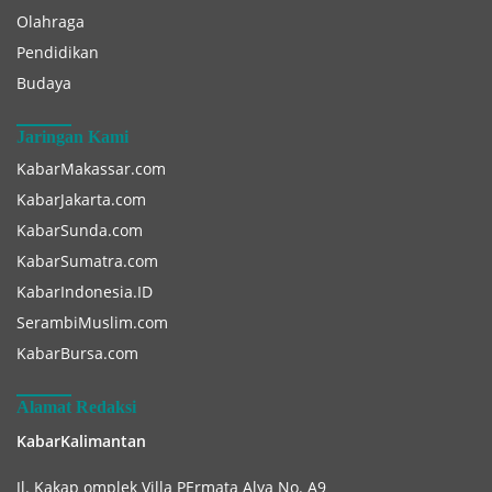
Olahraga
Pendidikan
Budaya
Jaringan Kami
KabarMakassar.com
KabarJakarta.com
KabarSunda.com
KabarSumatra.com
KabarIndonesia.ID
SerambiMuslim.com
KabarBursa.com
Alamat Redaksi
KabarKalimantan
Jl. Kakap omplek Villa PErmata Alya No. A9