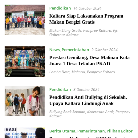
Pendidikan
14 Oktober 2024
Kaltara Siap Laksanakan Program
Makan Bergizi Gratis
Makan Siang Gratis
,
Pemprov Kaltara
,
Pjs
Gubernur Kaltara
News
,
Pemerintahan
9 Oktober 2024
Prestasi Gemilang, Desa Malinau Kota
Juara 1 Desa Teladan PKAD
Lomba Desa
,
Malinau
,
Pemprov Kaltara
Pendidikan
8 Oktober 2024
Pendidikan Anti-Bullying di Sekolah,
Upaya Kaltara Lindungi Anak
Bullying Anak Sekolah
,
Kekerasan Anak
,
Pemprov
Kaltara
Berita Utama
,
Pemerintahan
,
Pilihan Editor
8 Oktober 2024