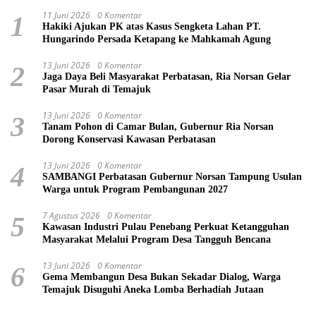
11 Juni 2026
0 Komentar
1
Hakiki Ajukan PK atas Kasus Sengketa Lahan PT.
Hungarindo Persada Ketapang ke Mahkamah Agung
13 Juni 2026
0 Komentar
2
Jaga Daya Beli Masyarakat Perbatasan, Ria Norsan Gelar
Pasar Murah di Temajuk
13 Juni 2026
0 Komentar
3
Tanam Pohon di Camar Bulan, Gubernur Ria Norsan
Dorong Konservasi Kawasan Perbatasan
13 Juni 2026
0 Komentar
4
SAMBANGI Perbatasan Gubernur Norsan Tampung Usulan
Warga untuk Program Pembangunan 2027
7 Agustus 2026
0 Komentar
5
Kawasan Industri Pulau Penebang Perkuat Ketangguhan
Masyarakat Melalui Program Desa Tangguh Bencana
13 Juni 2026
0 Komentar
6
Gema Membangun Desa Bukan Sekadar Dialog, Warga
Temajuk Disuguhi Aneka Lomba Berhadiah Jutaan