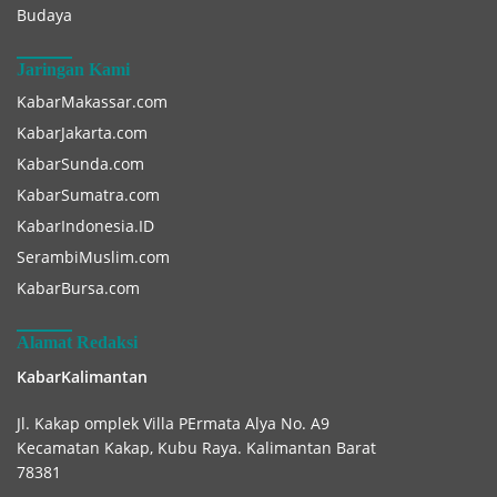
Budaya
Jaringan Kami
KabarMakassar.com
KabarJakarta.com
KabarSunda.com
KabarSumatra.com
KabarIndonesia.ID
SerambiMuslim.com
KabarBursa.com
Alamat Redaksi
KabarKalimantan
Jl. Kakap omplek Villa PErmata Alya No. A9
Kecamatan Kakap, Kubu Raya. Kalimantan Barat
78381