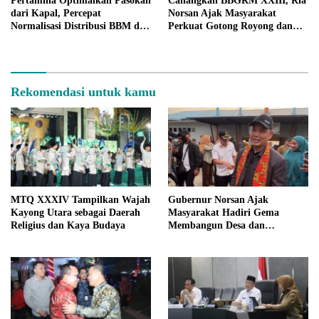
Pertamina Optimalkan Pasokan
Canangkan BBGRM XXIII, Ria
dari Kapal, Percepat
Norsan Ajak Masyarakat
Normalisasi Distribusi BBM di
Perkuat Gotong Royong dan
Kalbar
Ketahanan Keluarga
Rekomendasi untuk kamu
MTQ XXXIV Tampilkan Wajah
Gubernur Norsan Ajak
Kayong Utara sebagai Daerah
Masyarakat Hadiri Gema
Religius dan Kaya Budaya
Membangun Desa dan
Meriahkan MTQ Kalbar di
Kayong Utara