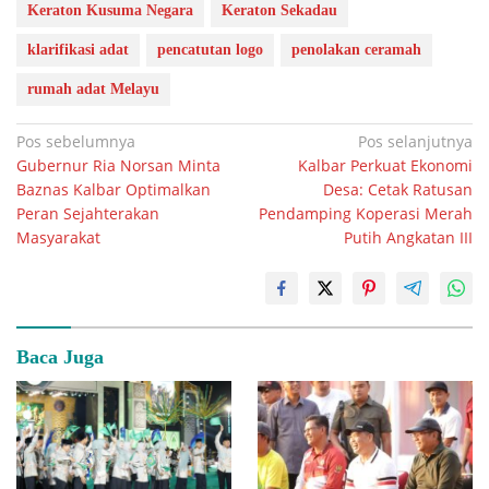
Keraton Kusuma Negara
Keraton Sekadau
klarifikasi adat
pencatutan logo
penolakan ceramah
rumah adat Melayu
Navigasi
Pos sebelumnya
Pos selanjutnya
Gubernur Ria Norsan Minta
Kalbar Perkuat Ekonomi
pos
Baznas Kalbar Optimalkan
Desa: Cetak Ratusan
Peran Sejahterakan
Pendamping Koperasi Merah
Masyarakat
Putih Angkatan III
Baca Juga