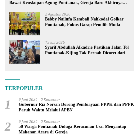
Bawat Keuskupan Agung Pontianak, Gereja Baru Akhirnya
Berdiri
2 Agustus 2026
Bebby Nailufa Kembali Nahkodai Golkar
Pontianak, Fokus Garap Pemilih Muda
15 Juli 2026
Syarif Abdullah Alkadrie Pastikan Jalan Tol
Pontianak-Kijing Tak Pernah Dicoret dari
PSN
TERPOPULER
9 Juni 2026
0 Komentar
1
Gubernur Ria Norsan Dorong Pembiayaan PPPK dan PPPK
Paruh Waktu Melalui APBN
9 Juni 2026
0 Komentar
2
58 Warga Pontianak Diduga Keracunan Usai Menyantap
Makanan Acara di Gereja