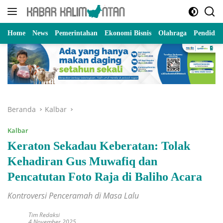
Langsung
ke
konten
Home
News
Pemerintahan
Ekonomi Bisnis
Olahraga
Pendidik
Beranda
Kalbar
Kalbar
Keraton Sekadau Keberatan: Tolak
Kehadiran Gus Muwafiq dan
Pencatutan Foto Raja di Baliho Acara
Kontroversi Penceramah di Masa Lalu
Tim Redaksi
4 November 2025