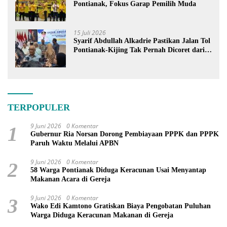
Pontianak, Fokus Garap Pemilih Muda
15 Juli 2026
Syarif Abdullah Alkadrie Pastikan Jalan Tol
Pontianak-Kijing Tak Pernah Dicoret dari
PSN
TERPOPULER
9 Juni 2026
0 Komentar
1
Gubernur Ria Norsan Dorong Pembiayaan PPPK dan PPPK
Paruh Waktu Melalui APBN
9 Juni 2026
0 Komentar
2
58 Warga Pontianak Diduga Keracunan Usai Menyantap
Makanan Acara di Gereja
9 Juni 2026
0 Komentar
3
Wako Edi Kamtono Gratiskan Biaya Pengobatan Puluhan
Warga Diduga Keracunan Makanan di Gereja