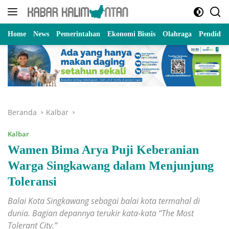
Langsung
ke
konten
Home
News
Pemerintahan
Ekonomi Bisnis
Olahraga
Pendidik
Beranda
Kalbar
Kalbar
Wamen Bima Arya Puji Keberanian
Warga Singkawang dalam Menjunjung
Toleransi
Balai Kota Singkawang sebagai balai kota termahal di
dunia. Bagian depannya terukir kata-kata “The Most
Tolerant City.”