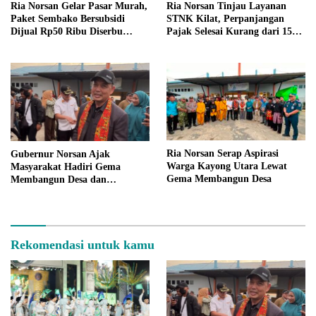
Ria Norsan Gelar Pasar Murah,
Ria Norsan Tinjau Layanan
Paket Sembako Bersubsidi
STNK Kilat, Perpanjangan
Dijual Rp50 Ribu Diserbu
Pajak Selesai Kurang dari 15
Warga Teluk Batang
Menit
Ria Norsan Serap Aspirasi
Gubernur Norsan Ajak
Warga Kayong Utara Lewat
Masyarakat Hadiri Gema
Gema Membangun Desa
Membangun Desa dan
Meriahkan MTQ Kalbar di
Kayong Utara
Rekomendasi untuk kamu