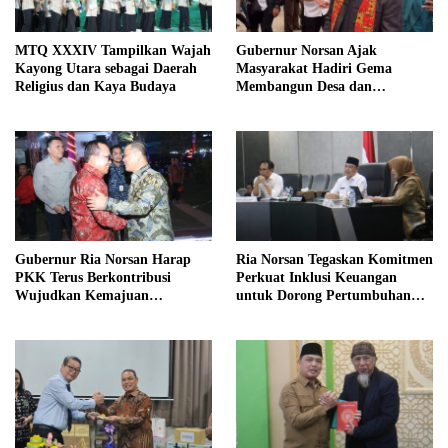
MTQ XXXIV Tampilkan Wajah
Gubernur Norsan Ajak
Kayong Utara sebagai Daerah
Masyarakat Hadiri Gema
Religius dan Kaya Budaya
Membangun Desa dan
Meriahkan MTQ Kalbar di
Kayong Utara
Gubernur Ria Norsan Harap
Ria Norsan Tegaskan Komitmen
PKK Terus Berkontribusi
Perkuat Inklusi Keuangan
Wujudkan Kemajuan
untuk Dorong Pertumbuhan
Kalimantan Barat
Ekonomi Kalbar