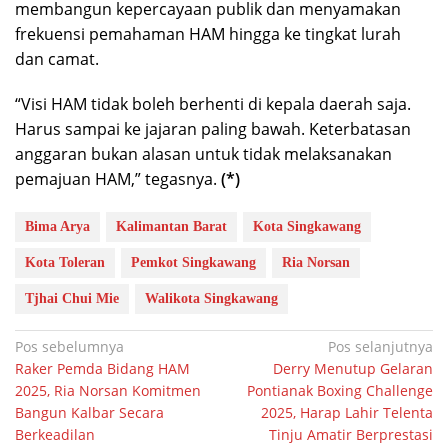
membangun kepercayaan publik dan menyamakan
frekuensi pemahaman HAM hingga ke tingkat lurah
dan camat.
“Visi HAM tidak boleh berhenti di kepala daerah saja.
Harus sampai ke jajaran paling bawah. Keterbatasan
anggaran bukan alasan untuk tidak melaksanakan
pemajuan HAM,” tegasnya.
(*)
Bima Arya
Kalimantan Barat
Kota Singkawang
Kota Toleran
Pemkot Singkawang
Ria Norsan
Tjhai Chui Mie
Walikota Singkawang
Navigasi
Pos sebelumnya
Pos selanjutnya
Raker Pemda Bidang HAM
Derry Menutup Gelaran
pos
2025, Ria Norsan Komitmen
Pontianak Boxing Challenge
Bangun Kalbar Secara
2025, Harap Lahir Telenta
Berkeadilan
Tinju Amatir Berprestasi