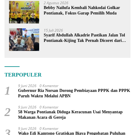
2 Agustus 2026
Bebby Nailufa Kembali Nahkodai Golkar
Pontianak, Fokus Garap Pemilih Muda
15 Juli 2026
Syarif Abdullah Alkadrie Pastikan Jalan Tol
Pontianak-Kijing Tak Pernah Dicoret dari
PSN
TERPOPULER
9 Juni 2026
0 Komentar
1
Gubernur Ria Norsan Dorong Pembiayaan PPPK dan PPPK
Paruh Waktu Melalui APBN
9 Juni 2026
0 Komentar
2
58 Warga Pontianak Diduga Keracunan Usai Menyantap
Makanan Acara di Gereja
9 Juni 2026
0 Komentar
3
Wako Edi Kamtono Gratiskan Biaya Pengobatan Puluhan