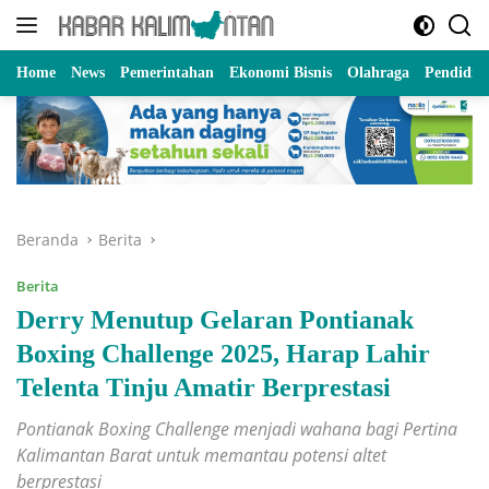
Langsung
ke
konten
Home
News
Pemerintahan
Ekonomi Bisnis
Olahraga
Pendidik
Beranda
Berita
Berita
Derry Menutup Gelaran Pontianak
Boxing Challenge 2025, Harap Lahir
Telenta Tinju Amatir Berprestasi
Pontianak Boxing Challenge menjadi wahana bagi Pertina
Kalimantan Barat untuk memantau potensi altet
berprestasi