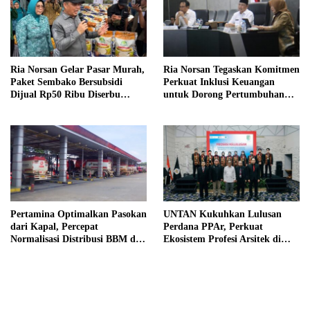
Ria Norsan Gelar Pasar Murah,
Ria Norsan Tegaskan Komitmen
Paket Sembako Bersubsidi
Perkuat Inklusi Keuangan
Dijual Rp50 Ribu Diserbu
untuk Dorong Pertumbuhan
Warga Teluk Batang
Ekonomi Kalbar
Pertamina Optimalkan Pasokan
UNTAN Kukuhkan Lulusan
dari Kapal, Percepat
Perdana PPAr, Perkuat
Normalisasi Distribusi BBM di
Ekosistem Profesi Arsitek di
Kalbar
Kalimantan Barat