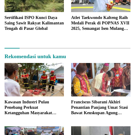
Sertifikasi ISPO Kunci Daya
Atlet Taekwondo Kalteng Raih
Saing Sawit Rakyat Kalimantan
Medali Perak di POPNAS XVII
Tengah di Pasar Global
2025, Semangat Isen Mulang
Terus Menyala
Rekomendasi untuk kamu
Kawasan Industri Pulau
Franciscus Sibarani Akhiri
Penebang Perkuat
Penantian Panjang Umat Stasi
Ketangguhan Masyarakat
Bawat Keuskupan Agung
Melalui Program Desa Tangguh
Pontianak, Gereja Baru
Bencana
Akhirnya Berdiri