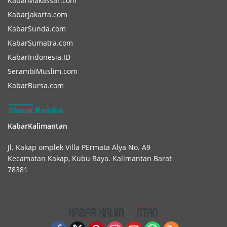
KabarMakassar.com
KabarJakarta.com
KabarSunda.com
KabarSumatra.com
KabarIndonesia.ID
SerambiMuslim.com
KabarBursa.com
Alamat Redaksi
KabarKalimantan
Jl. Kakap omplek Villa PErmata Alya No. A9
Kecamatan Kakap, Kubu Raya. Kalimantan Barat
78381