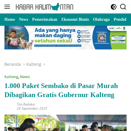
Langsung
ke
konten
Home
News
Pemerintahan
Ekonomi Bisnis
Olahraga
Pendidik
Beranda
Kalteng
Kalteng
,
News
1.000 Paket Sembako di Pasar Murah
Dibagikan Gratis Gubernur Kalteng
Tim Redaksi
26 September 2025