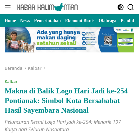
Langsung
ke
konten
Home
News
Pemerintahan
Ekonomi Bisnis
Olahraga
Pendidik
Beranda
Kalbar
Kalbar
Makna di Balik Logo Hari Jadi ke-254
Pontianak: Simbol Kota Bersahabat
Hasil Sayembara Nasional
Peluncuran Resmi Logo Hari Jadi ke-254: Menarik 197
Karya dari Seluruh Nusantara