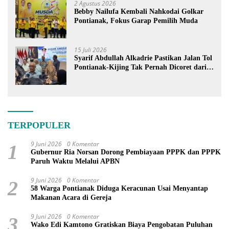
2 Agustus 2026
Bebby Nailufa Kembali Nahkodai Golkar
Pontianak, Fokus Garap Pemilih Muda
15 Juli 2026
Syarif Abdullah Alkadrie Pastikan Jalan Tol
Pontianak-Kijing Tak Pernah Dicoret dari
PSN
TERPOPULER
9 Juni 2026
0 Komentar
1
Gubernur Ria Norsan Dorong Pembiayaan PPPK dan PPPK
Paruh Waktu Melalui APBN
9 Juni 2026
0 Komentar
2
58 Warga Pontianak Diduga Keracunan Usai Menyantap
Makanan Acara di Gereja
9 Juni 2026
0 Komentar
3
Wako Edi Kamtono Gratiskan Biaya Pengobatan Puluhan