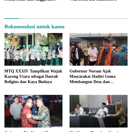
Berdampak Nyata ke Warga
Tekankan Pentingnya
Kebersamaan
Rekomendasi untuk kamu
MTQ XXXIV Tampilkan Wajah
Gubernur Norsan Ajak
Kayong Utara sebagai Daerah
Masyarakat Hadiri Gema
Religius dan Kaya Budaya
Membangun Desa dan
Meriahkan MTQ Kalbar di
Kayong Utara