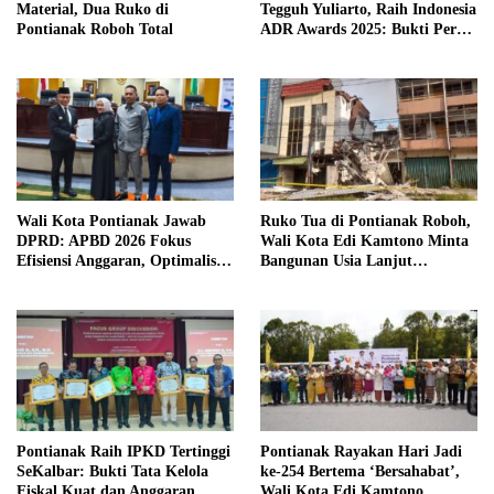
Material, Dua Ruko di
Tegguh Yuliarto, Raih Indonesia
Pontianak Roboh Total
ADR Awards 2025: Bukti Peran
Lokal dalam Resolusi Konflik
Damai
Wali Kota Pontianak Jawab
Ruko Tua di Pontianak Roboh,
DPRD: APBD 2026 Fokus
Wali Kota Edi Kamtono Minta
Efisiensi Anggaran, Optimalisasi
Bangunan Usia Lanjut
PAD, dan Peningkatan
Diperhatikan
Pelayanan Publik
Pontianak Raih IPKD Tertinggi
Pontianak Rayakan Hari Jadi
SeKalbar: Bukti Tata Kelola
ke-254 Bertema ‘Bersahabat’,
Fiskal Kuat dan Anggaran
Wali Kota Edi Kamtono