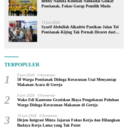
Bebby Nailufa Kembali Nahkodai Golkar
Pontianak, Fokus Garap Pemilih Muda
15 Juli 2026
Syarif Abdullah Alkadrie Pastikan Jalan Tol
Pontianak-Kijing Tak Pernah Dicoret dari
PSN
TERPOPULER
9 Juni 2026
0 Komentar
1
58 Warga Pontianak Diduga Keracunan Usai Menyantap
Makanan Acara di Gereja
9 Juni 2026
0 Komentar
2
Wako Edi Kamtono Gratiskan Biaya Pengobatan Puluhan
Warga Diduga Keracunan Makanan di Gereja
10 Juni 2026
0 Komentar
3
Dirjen Imigrasi Minta Jajaran Fokus Kerja dan Hilangkan
Budaya Kerja Lama yang Tak Patut