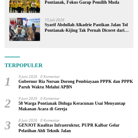
Pontianak, Fokus Garap Pemilih Muda
15 Juli 2026
Syarif Abdullah Alkadrie Pastikan Jalan Tol
Pontianak-Kijing Tak Pernah Dicoret dari
PSN
TERPOPULER
9 Juni 2026
0 Komentar
1
Gubernur Ria Norsan Dorong Pembiayaan PPPK dan PPPK
Paruh Waktu Melalui APBN
9 Juni 2026
0 Komentar
2
58 Warga Pontianak Diduga Keracunan Usai Menyantap
Makanan Acara di Gereja
8 Juni 2026
0 Komentar
3
GENJOT Kualitas Infrastruktur, PUPR Kalbar Gelar
Pelatihan Ahli Teknik Jalan