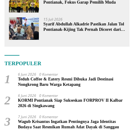
Pontianak, Fokus Garap Pemilih Muda
15 Juli 2026
Syarif Abdullah Alkadrie Pastikan Jalan Tol
Pontianak-Kijing Tak Pernah Dicoret dari
PSN
TERPOPULER
6 Juni 2026
0 Komentar
1
Teduh Coffee & Eatery Resmi Dibuka Jadi Destinasi
Nongkrong Baru Warga Ketapang
6 Juni 2026
0 Komentar
2
KORMI Pontianak Siap Sukseskan FORPROV II Kalbar
2026 di Singkawang
7 Juni 2026
0 Komentar
3
Wagub Krisantus Ingatkan Pentingnya Jaga Identitas
Budaya Saat Resmikan Rumah Adat Dayak di Sanggau