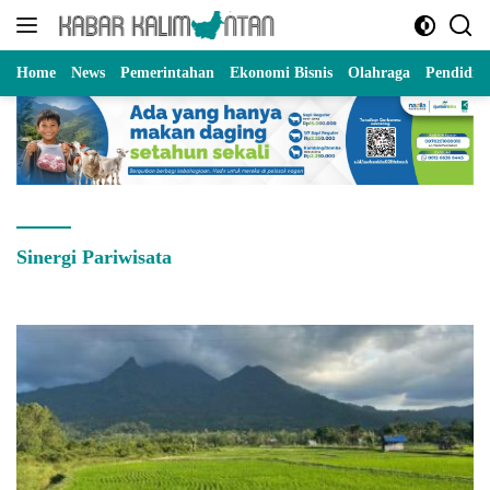
Langsung
ke
konten
Home
News
Pemerintahan
Ekonomi Bisnis
Olahraga
Pendidik
Sinergi Pariwisata