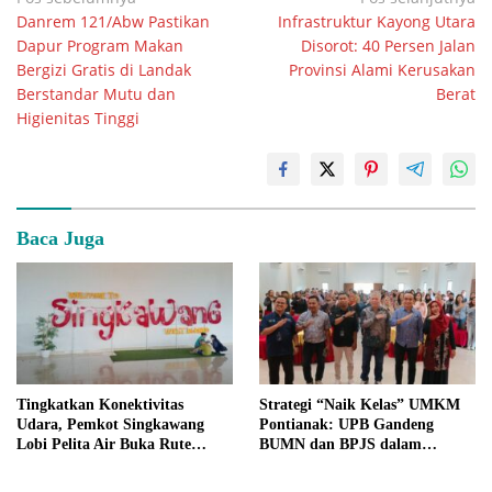
Danrem 121/Abw Pastikan
Infrastruktur Kayong Utara
pos
Dapur Program Makan
Disorot: 40 Persen Jalan
Bergizi Gratis di Landak
Provinsi Alami Kerusakan
Berstandar Mutu dan
Berat
Higienitas Tinggi
Baca Juga
Tingkatkan Konektivitas
Strategi “Naik Kelas” UMKM
Udara, Pemkot Singkawang
Pontianak: UPB Gandeng
Lobi Pelita Air Buka Rute
BUMN dan BPJS dalam
Penerbangan Baru
Kolaborasi Peningkatan
Kapasitas Bisnis