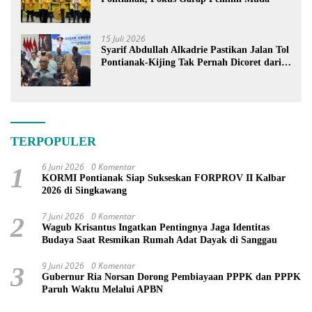
15 Juli 2026
Syarif Abdullah Alkadrie Pastikan Jalan Tol
Pontianak-Kijing Tak Pernah Dicoret dari
PSN
TERPOPULER
6 Juni 2026
0 Komentar
1
KORMI Pontianak Siap Sukseskan FORPROV II Kalbar
2026 di Singkawang
7 Juni 2026
0 Komentar
2
Wagub Krisantus Ingatkan Pentingnya Jaga Identitas
Budaya Saat Resmikan Rumah Adat Dayak di Sanggau
9 Juni 2026
0 Komentar
3
Gubernur Ria Norsan Dorong Pembiayaan PPPK dan PPPK
Paruh Waktu Melalui APBN