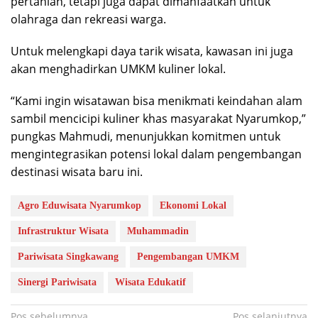
pertanian, tetapi juga dapat dimanfaatkan untuk
olahraga dan rekreasi warga.
Untuk melengkapi daya tarik wisata, kawasan ini juga
akan menghadirkan UMKM kuliner lokal.
“Kami ingin wisatawan bisa menikmati keindahan alam
sambil mencicipi kuliner khas masyarakat Nyarumkop,”
pungkas Mahmudi, menunjukkan komitmen untuk
mengintegrasikan potensi lokal dalam pengembangan
destinasi wisata baru ini.
Agro Eduwisata Nyarumkop
Ekonomi Lokal
Infrastruktur Wisata
Muhammadin
Pariwisata Singkawang
Pengembangan UMKM
Sinergi Pariwisata
Wisata Edukatif
Navigasi
Pos sebelumnya
Pos selanjutnya