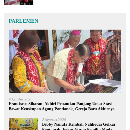
PARLEMEN
4 Agustus 2026
Franciscus Sibarani Akhiri Penantian Panjang Umat Stasi
Bawat Keuskupan Agung Pontianak, Gereja Baru Akhirnya
Berdiri
2 Agustus 2026
Bebby Nailufa Kembali Nahkodai Golkar
Pontianak, Fokus Garap Pemilih Muda