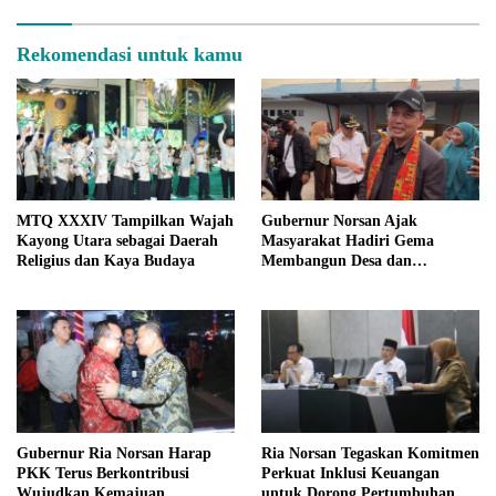
Rekomendasi untuk kamu
MTQ XXXIV Tampilkan Wajah
Gubernur Norsan Ajak
Kayong Utara sebagai Daerah
Masyarakat Hadiri Gema
Religius dan Kaya Budaya
Membangun Desa dan
Meriahkan MTQ Kalbar di
Kayong Utara
Gubernur Ria Norsan Harap
Ria Norsan Tegaskan Komitmen
PKK Terus Berkontribusi
Perkuat Inklusi Keuangan
Wujudkan Kemajuan
untuk Dorong Pertumbuhan