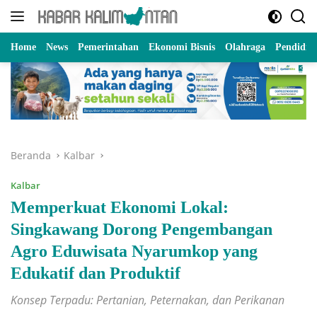
Langsung
ke
konten
Home
News
Pemerintahan
Ekonomi Bisnis
Olahraga
Pendidik
Beranda
Kalbar
Kalbar
Memperkuat Ekonomi Lokal:
Singkawang Dorong Pengembangan
Agro Eduwisata Nyarumkop yang
Edukatif dan Produktif
Konsep Terpadu: Pertanian, Peternakan, dan Perikanan