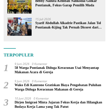
Bebby Nailufa Kembali Nahkodai Golkar
Pontianak, Fokus Garap Pemilih Muda
15 Juli 2026
Syarif Abdullah Alkadrie Pastikan Jalan Tol
Pontianak-Kijing Tak Pernah Dicoret dari
PSN
TERPOPULER
9 Juni 2026
0 Komentar
1
58 Warga Pontianak Diduga Keracunan Usai Menyantap
Makanan Acara di Gereja
9 Juni 2026
0 Komentar
2
Wako Edi Kamtono Gratiskan Biaya Pengobatan Puluhan
Warga Diduga Keracunan Makanan di Gereja
10 Juni 2026
0 Komentar
3
Dirjen Imigrasi Minta Jajaran Fokus Kerja dan Hilangkan
Budaya Kerja Lama yang Tak Patut