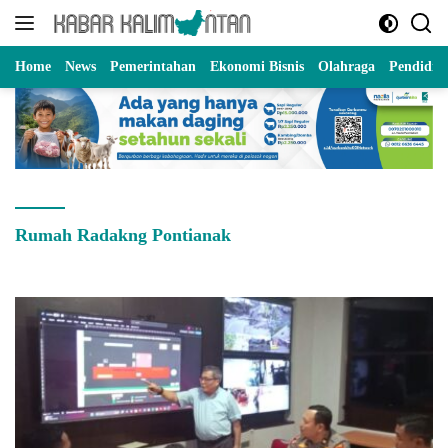
Langsung
ke
konten
Home
News
Pemerintahan
Ekonomi Bisnis
Olahraga
Pendidik
Rumah Radakng Pontianak