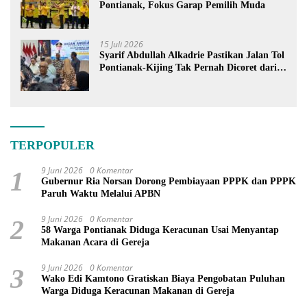
Pontianak, Fokus Garap Pemilih Muda
15 Juli 2026
Syarif Abdullah Alkadrie Pastikan Jalan Tol
Pontianak-Kijing Tak Pernah Dicoret dari
PSN
TERPOPULER
9 Juni 2026
0 Komentar
1
Gubernur Ria Norsan Dorong Pembiayaan PPPK dan PPPK
Paruh Waktu Melalui APBN
9 Juni 2026
0 Komentar
2
58 Warga Pontianak Diduga Keracunan Usai Menyantap
Makanan Acara di Gereja
9 Juni 2026
0 Komentar
3
Wako Edi Kamtono Gratiskan Biaya Pengobatan Puluhan
Warga Diduga Keracunan Makanan di Gereja