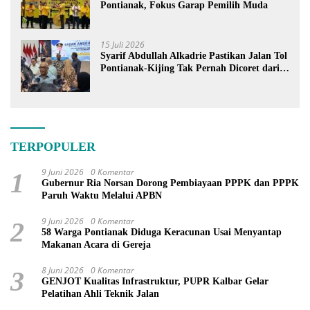
Pontianak, Fokus Garap Pemilih Muda
15 Juli 2026
Syarif Abdullah Alkadrie Pastikan Jalan Tol
Pontianak-Kijing Tak Pernah Dicoret dari
PSN
TERPOPULER
9 Juni 2026
0 Komentar
1
Gubernur Ria Norsan Dorong Pembiayaan PPPK dan PPPK
Paruh Waktu Melalui APBN
9 Juni 2026
0 Komentar
2
58 Warga Pontianak Diduga Keracunan Usai Menyantap
Makanan Acara di Gereja
8 Juni 2026
0 Komentar
3
GENJOT Kualitas Infrastruktur, PUPR Kalbar Gelar
Pelatihan Ahli Teknik Jalan