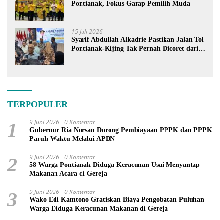
Pontianak, Fokus Garap Pemilih Muda
15 Juli 2026
Syarif Abdullah Alkadrie Pastikan Jalan Tol
Pontianak-Kijing Tak Pernah Dicoret dari
PSN
TERPOPULER
9 Juni 2026
0 Komentar
1
Gubernur Ria Norsan Dorong Pembiayaan PPPK dan PPPK
Paruh Waktu Melalui APBN
9 Juni 2026
0 Komentar
2
58 Warga Pontianak Diduga Keracunan Usai Menyantap
Makanan Acara di Gereja
9 Juni 2026
0 Komentar
3
Wako Edi Kamtono Gratiskan Biaya Pengobatan Puluhan
Warga Diduga Keracunan Makanan di Gereja