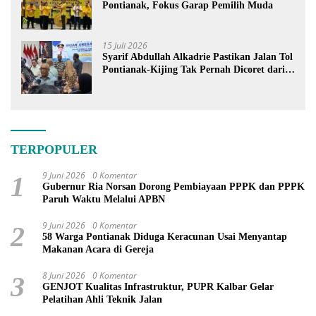
Pontianak, Fokus Garap Pemilih Muda
15 Juli 2026
Syarif Abdullah Alkadrie Pastikan Jalan Tol
Pontianak-Kijing Tak Pernah Dicoret dari
PSN
TERPOPULER
9 Juni 2026
0 Komentar
1
Gubernur Ria Norsan Dorong Pembiayaan PPPK dan PPPK
Paruh Waktu Melalui APBN
9 Juni 2026
0 Komentar
2
58 Warga Pontianak Diduga Keracunan Usai Menyantap
Makanan Acara di Gereja
8 Juni 2026
0 Komentar
3
GENJOT Kualitas Infrastruktur, PUPR Kalbar Gelar
Pelatihan Ahli Teknik Jalan