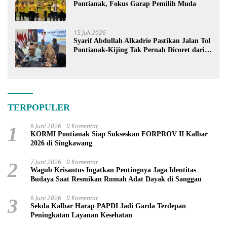
Pontianak, Fokus Garap Pemilih Muda
15 Juli 2026
Syarif Abdullah Alkadrie Pastikan Jalan Tol
Pontianak-Kijing Tak Pernah Dicoret dari
PSN
TERPOPULER
6 Juni 2026
0 Komentar
1
KORMI Pontianak Siap Sukseskan FORPROV II Kalbar
2026 di Singkawang
7 Juni 2026
0 Komentar
2
Wagub Krisantus Ingatkan Pentingnya Jaga Identitas
Budaya Saat Resmikan Rumah Adat Dayak di Sanggau
6 Juni 2026
0 Komentar
3
Sekda Kalbar Harap PAPDI Jadi Garda Terdepan
Peningkatan Layanan Kesehatan