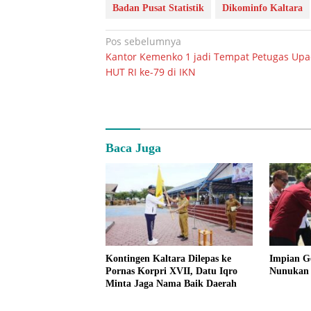
Badan Pusat Statistik
Dikominfo Kaltara
Navigasi
Pos sebelumnya
Kantor Kemenko 1 jadi Tempat Petugas Upa
pos
HUT RI ke-79 di IKN
Baca Juga
Kontingen Kaltara Dilepas ke
Impian G
Pornas Korpri XVII, Datu Iqro
Nunukan 
Minta Jaga Nama Baik Daerah