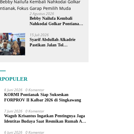
2 Agustus 2026
Bebby Nailufa Kembali
Nahkodai Golkar Pontianak,
Fokus Garap Pemilih Muda
15 Juli 2026
Syarif Abdullah Alkadrie
Pastikan Jalan Tol
Pontianak-Kijing Tak
Pernah Dicoret dari PSN
RPOPULER
6 Juni 2026
0 Komentar
KORMI Pontianak Siap Sukseskan
FORPROV II Kalbar 2026 di Singkawang
7 Juni 2026
0 Komentar
Wagub Krisantus Ingatkan Pentingnya Jaga
Identitas Budaya Saat Resmikan Rumah Adat
Dayak di Sanggau
6 Juni 2026
0 Komentar