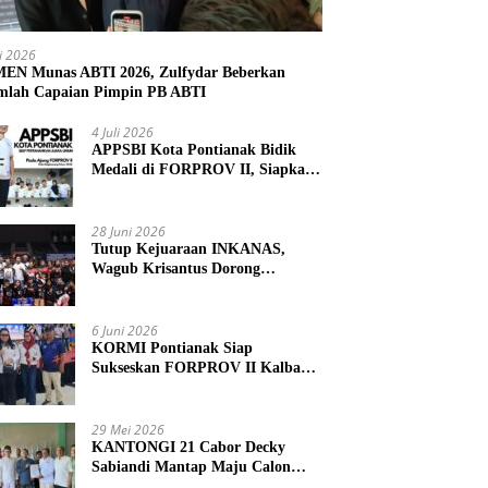
li 2026
N Munas ABTI 2026, Zulfydar Beberkan
mlah Capaian Pimpin PB ABTI
4 Juli 2026
APPSBI Kota Pontianak Bidik
Medali di FORPROV II, Siapkan
Atlet Menuju FORNAS 2027
28 Juni 2026
Tutup Kejuaraan INKANAS,
Wagub Krisantus Dorong
Karateka Kalbar Tingkatkan
Prestasi
6 Juni 2026
KORMI Pontianak Siap
Sukseskan FORPROV II Kalbar
2026 di Singkawang
29 Mei 2026
KANTONGI 21 Cabor Decky
Sabiandi Mantap Maju Calon
Ketua KONI Kayong Utara