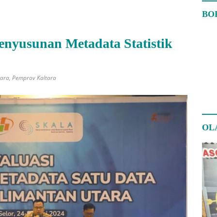
BO
enyusunan Metadata Statistik
tara
,
Pemprov Kaltara
OL