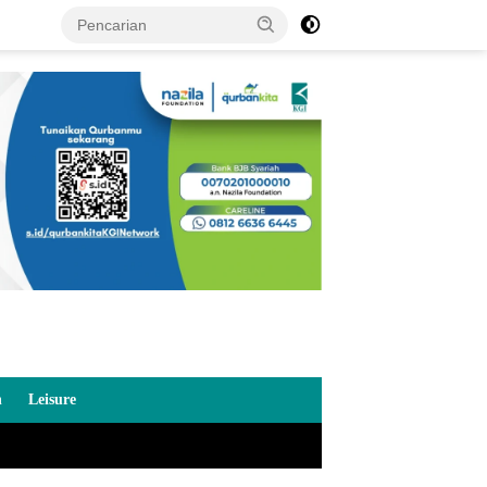
n
Leisure