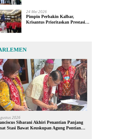
24 Mei 2026
Pimpin Perbakin Kalbar,
Krisantus Prioritaskan Prestasi
Atlet dan Penguatan Sarana
Latihan
ARLEMEN
Agustus 2026
anciscus Sibarani Akhiri Penantian Panjang
at Stasi Bawat Keuskupan Agung Pontianak,
reja Baru Akhirnya Berdiri