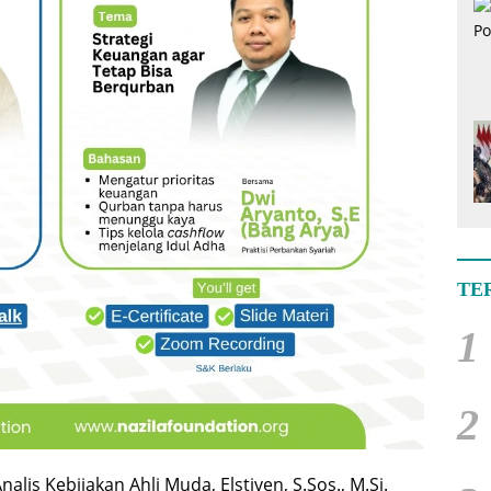
TE
1
2
nalis Kebijakan Ahli Muda, Elstiven, S.Sos., M.Si.