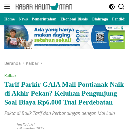
Langsung
ke
konten
Home
News
Pemerintahan
Ekonomi Bisnis
Olahraga
Pendidik
Beranda
Kalbar
Kalbar
Tarif Parkir GAIA Mall Pontianak Naik
di Akhir Pekan? Keluhan Pengunjung
Soal Biaya Rp6.000 Tuai Perdebatan
Fakta di Balik Tarif dan Perbandingan dengan Mal Lain
Tim Redaksi
9 November 2025