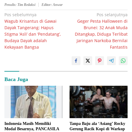
Penulis: Tim Redaksi
Editor: Anwar
Navigasi
Pos sebelumnya
Pos selanjutnya
Wagub Krisantus di Gawai
Geger Pesta Halloween di
pos
Dayak Tangerang: Hapus
Brunei: 32 Anak Muda
Stigma ‘Asli’ dan ‘Pendatang’,
Ditangkap, Diduga Terlibat
Budaya Dayak adalah
Jaringan Narkoba Bernilai
Kekayaan Bangsa
Fantastis
Baca Juga
Indonesia Masih Memiliki
Tanpa Baju ala ‘Asiang’ Rocky
Modal Besarnya, PANCASILA
Gerung Racik Kopi di Warkop