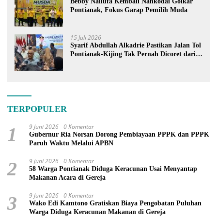
Bebby Nailufa Kembali Nahkodai Golkar
Pontianak, Fokus Garap Pemilih Muda
15 Juli 2026
Syarif Abdullah Alkadrie Pastikan Jalan Tol
Pontianak-Kijing Tak Pernah Dicoret dari
PSN
TERPOPULER
9 Juni 2026
0 Komentar
1
Gubernur Ria Norsan Dorong Pembiayaan PPPK dan PPPK
Paruh Waktu Melalui APBN
9 Juni 2026
0 Komentar
2
58 Warga Pontianak Diduga Keracunan Usai Menyantap
Makanan Acara di Gereja
9 Juni 2026
0 Komentar
3
Wako Edi Kamtono Gratiskan Biaya Pengobatan Puluhan
Warga Diduga Keracunan Makanan di Gereja