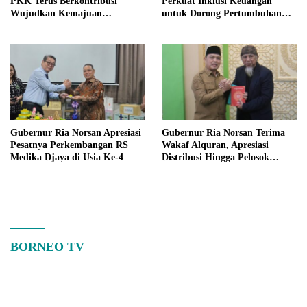
PKK Terus Berkontribusi
Perkuat Inklusi Keuangan
Wujudkan Kemajuan
untuk Dorong Pertumbuhan
Kalimantan Barat
Ekonomi Kalbar
Gubernur Ria Norsan Apresiasi
Gubernur Ria Norsan Terima
Pesatnya Perkembangan RS
Wakaf Alquran, Apresiasi
Medika Djaya di Usia Ke-4
Distribusi Hingga Pelosok
Kalbar
BORNEO TV