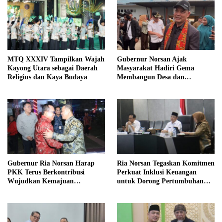
MTQ XXXIV Tampilkan Wajah
Gubernur Norsan Ajak
Kayong Utara sebagai Daerah
Masyarakat Hadiri Gema
Religius dan Kaya Budaya
Membangun Desa dan
Meriahkan MTQ Kalbar di
Kayong Utara
Gubernur Ria Norsan Harap
Ria Norsan Tegaskan Komitmen
PKK Terus Berkontribusi
Perkuat Inklusi Keuangan
Wujudkan Kemajuan
untuk Dorong Pertumbuhan
Kalimantan Barat
Ekonomi Kalbar