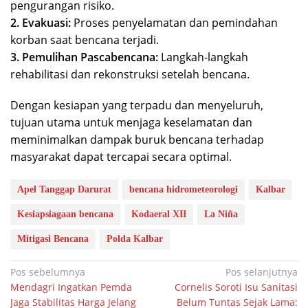
pengurangan risiko.
2. Evakuasi:
Proses penyelamatan dan pemindahan
korban saat bencana terjadi.
3. Pemulihan Pascabencana:
Langkah-langkah
rehabilitasi dan rekonstruksi setelah bencana.
Dengan kesiapan yang terpadu dan menyeluruh,
tujuan utama untuk menjaga keselamatan dan
meminimalkan dampak buruk bencana terhadap
masyarakat dapat tercapai secara optimal.
Apel Tanggap Darurat
bencana hidrometeorologi
Kalbar
Kesiapsiagaan bencana
Kodaeral XII
La Niña
Mitigasi Bencana
Polda Kalbar
Navigasi
Pos sebelumnya
Pos selanjutnya
Mendagri Ingatkan Pemda
Cornelis Soroti Isu Sanitasi
pos
Jaga Stabilitas Harga Jelang
Belum Tuntas Sejak Lama: