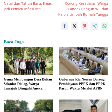
Natal dan Tahun Baru, Emas
Dorong Kesadaran Warga
Jadi Pemicu Inflasi Inti
Landak Bangun WC dan
Kelola Limbah Rumah Tangga
Baca Juga
Gema Membangun Desa Bukan
Gubernur Ria Norsan Dorong
Sekadar Dialog, Warga
Pembiayaan PPPK dan PPPK
Temajuk Disuguhi Aneka
Paruh Waktu Melalui APBN
Lomba Berhadiah Jutaan