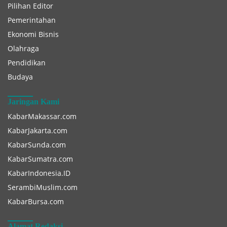
Pilihan Editor
Pemerintahan
Ekonomi Bisnis
Olahraga
Pendidikan
Budaya
Jaringan Kami
KabarMakassar.com
KabarJakarta.com
KabarSunda.com
KabarSumatra.com
KabarIndonesia.ID
SerambiMuslim.com
KabarBursa.com
Alamat Redaksi