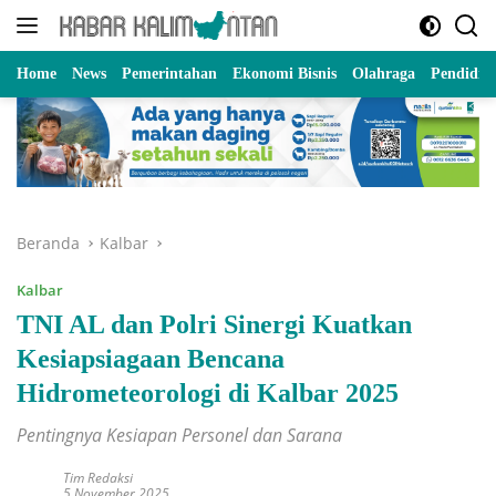
Langsung
ke
konten
Home
News
Pemerintahan
Ekonomi Bisnis
Olahraga
Pendidik
Beranda
Kalbar
Kalbar
TNI AL dan Polri Sinergi Kuatkan
Kesiapsiagaan Bencana
Hidrometeorologi di Kalbar 2025
Pentingnya Kesiapan Personel dan Sarana
Tim Redaksi
5 November 2025