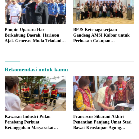
Pimpin Upacara Hari
BPJS Ketenagakerjaan
Berkabung Daerah, Harisson
Gandeng AMSI Kalbar untuk
Ajak Generasi Muda Teladani
Perluasan Cakupan
Semangat Juang Pahlawan
Perlindungan Pekerja Media
Rekomendasi untuk kamu
Kawasan Industri Pulau
Franciscus Sibarani Akhiri
Penebang Perkuat
Penantian Panjang Umat Stasi
Ketangguhan Masyarakat
Bawat Keuskupan Agung
Melalui Program Desa Tangguh
Pontianak, Gereja Baru
Bencana
Akhirnya Berdiri