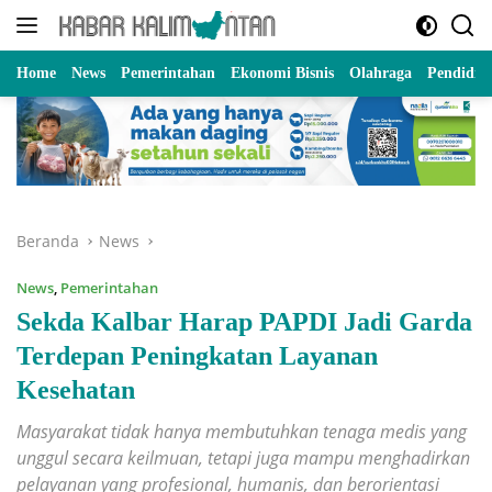
Langsung
ke
konten
Home
News
Pemerintahan
Ekonomi Bisnis
Olahraga
Pendidik
Beranda
News
News
,
Pemerintahan
Sekda Kalbar Harap PAPDI Jadi Garda
Terdepan Peningkatan Layanan
Kesehatan
Masyarakat tidak hanya membutuhkan tenaga medis yang
unggul secara keilmuan, tetapi juga mampu menghadirkan
pelayanan yang profesional, humanis, dan berorientasi