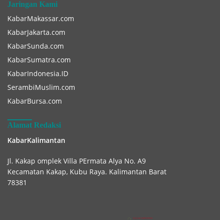
Jaringan Kami
KabarMakassar.com
KabarJakarta.com
KabarSunda.com
KabarSumatra.com
KabarIndonesia.ID
SerambiMuslim.com
KabarBursa.com
Alamat Redaksi
KabarKalimantan
Jl. Kakap omplek Villa PErmata Alya No. A9
Kecamatan Kakap, Kubu Raya. Kalimantan Barat
78381