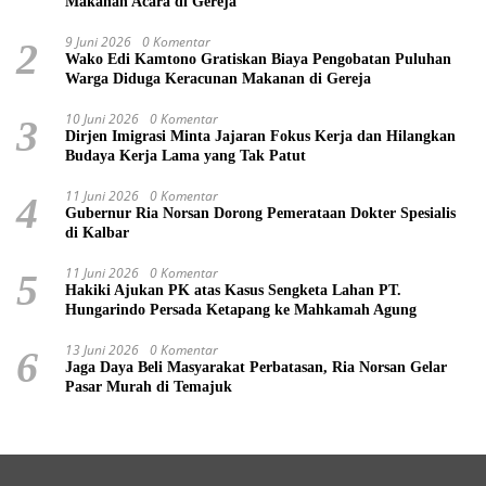
Makanan Acara di Gereja
9 Juni 2026
0 Komentar
2
Wako Edi Kamtono Gratiskan Biaya Pengobatan Puluhan
Warga Diduga Keracunan Makanan di Gereja
10 Juni 2026
0 Komentar
3
Dirjen Imigrasi Minta Jajaran Fokus Kerja dan Hilangkan
Budaya Kerja Lama yang Tak Patut
11 Juni 2026
0 Komentar
4
Gubernur Ria Norsan Dorong Pemerataan Dokter Spesialis
di Kalbar
11 Juni 2026
0 Komentar
5
Hakiki Ajukan PK atas Kasus Sengketa Lahan PT.
Hungarindo Persada Ketapang ke Mahkamah Agung
13 Juni 2026
0 Komentar
6
Jaga Daya Beli Masyarakat Perbatasan, Ria Norsan Gelar
Pasar Murah di Temajuk