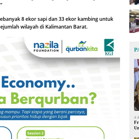
”
ebanyak 8 ekor sapi dan 33 ekor kambing untuk
sejumlah wilayah di Kalimantan Barat.
P
4 
Fr
Um
Ge