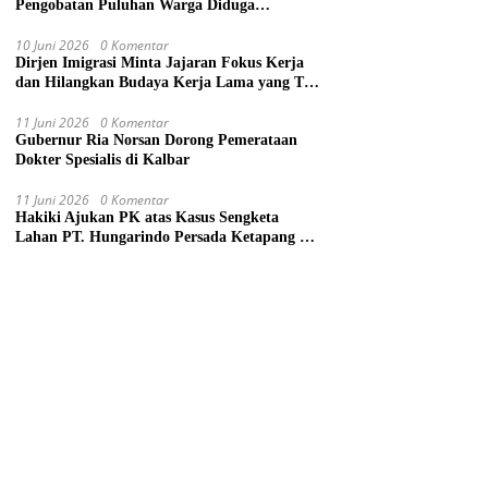
Pengobatan Puluhan Warga Diduga
Keracunan Makanan di Gereja
10 Juni 2026
0 Komentar
Dirjen Imigrasi Minta Jajaran Fokus Kerja
dan Hilangkan Budaya Kerja Lama yang Tak
Patut
11 Juni 2026
0 Komentar
Gubernur Ria Norsan Dorong Pemerataan
Dokter Spesialis di Kalbar
11 Juni 2026
0 Komentar
Hakiki Ajukan PK atas Kasus Sengketa
Lahan PT. Hungarindo Persada Ketapang ke
Mahkamah Agung