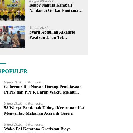
2 Agustus 2026
Bebby Nailufa Kembali
Nahkodai Golkar Pontianak,
Fokus Garap Pemilih Muda
15 Juli 2026
Syarif Abdullah Alkadrie
Pastikan Jalan Tol
Pontianak-Kijing Tak
Pernah Dicoret dari PSN
RPOPULER
9 Juni 2026
0 Komentar
Gubernur Ria Norsan Dorong Pembiayaan
PPPK dan PPPK Paruh Waktu Melalui
APBN
9 Juni 2026
0 Komentar
58 Warga Pontianak Diduga Keracunan Usai
Menyantap Makanan Acara di Gereja
9 Juni 2026
0 Komentar
Wako Edi Kamtono Gratiskan Biaya