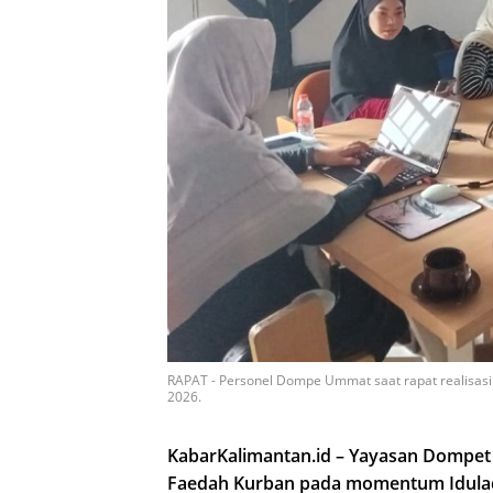
RAPAT - Personel Dompe Ummat saat rapat realisa
2026.
KabarKalimantan.id – Yayasan Dompe
Faedah Kurban pada momentum Idula