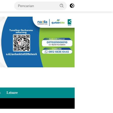
n
Leisure