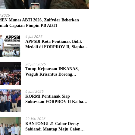
li 2026
N Munas ABTI 2026, Zulfydar Beberkan
mlah Capaian Pimpin PB ABTI
4 Juli 2026
APPSBI Kota Pontianak Bidik
Medali di FORPROV II, Siapkan
Atlet Menuju FORNAS 2027
28 Juni 2026
Tutup Kejuaraan INKANAS,
Wagub Krisantus Dorong
Karateka Kalbar Tingkatkan
Prestasi
6 Juni 2026
KORMI Pontianak Siap
Sukseskan FORPROV II Kalbar
2026 di Singkawang
29 Mei 2026
KANTONGI 21 Cabor Decky
Sabiandi Mantap Maju Calon
Ketua KONI Kayong Utara