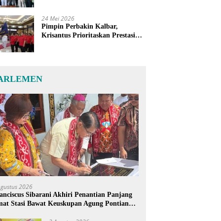
24 Mei 2026
Pimpin Perbakin Kalbar,
Krisantus Prioritaskan Prestasi
Atlet dan Penguatan Sarana
Latihan
ARLEMEN
Agustus 2026
anciscus Sibarani Akhiri Penantian Panjang
at Stasi Bawat Keuskupan Agung Pontianak,
reja Baru Akhirnya Berdiri