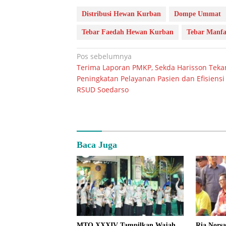
Distribusi Hewan Kurban
Dompe Ummat
Tebar Faedah Hewan Kurban
Tebar Manfa
Navigasi
Pos sebelumnya
Terima Laporan PMKP, Sekda Harisson Tek
pos
Peningkatan Pelayanan Pasien dan Efisiensi
RSUD Soedarso
Baca Juga
MTQ XXXIV Tampilkan Wajah
Ria Norsa