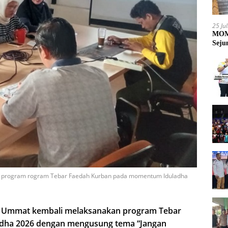
25 Ju
MOME
Seju
si program rogram Tebar Faedah Kurban pada momentum Iduladha
t Ummat kembali melaksanakan program Tebar
dha 2026 dengan mengusung tema “Jangan