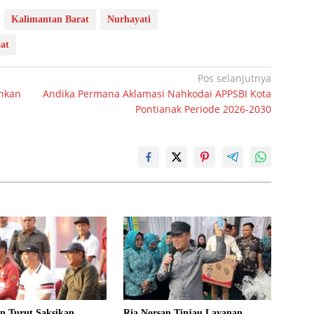
Kalimantan Barat
Nurhayati
at
Pos selanjutnya
ankan
Andika Permana Aklamasi Nahkodai APPSBI Kota
Pontianak Periode 2026-2030
n Turut Saksikan
Ria Norsan Tinjau Layanan