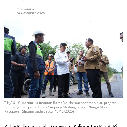
Tim Redaksi
14 Desember 2025
TINJAU - Gubernur Kalimantan Barat Ria Norsan saat meninjau progres
pembangunan jalan di ruas Simpang Medang hingga Nanga Mau
Kabupaten Sintang pada Sabtu (13/12/2025)
KabarKalimantan.id – Gubernur Kalimantan Barat, Ria