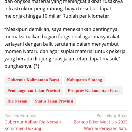
dan ongkos material yang meningkat akibat rusaknya
infrastruktur penghubung, biaya tersebut dapat
melonjak hingga 10 miliar Rupiah per kilometer.
“​Meskipun demikian, saya menekankan pentingnya
memaksimalkan bagian fungsional agar masyarakat
terlayani dengan baik, terutama dalam menyambut
momen Nataru dan agar suplai material untuk pekerja
yang berada di ujung ruas jalan tetap dapat masuk,”
pungkasnya.
(*)
Gubernur Kalimantan Barat
Kabupaten Sintang
Pembangunan Jalan Provinsi
Pemprov Kaliamantan Barat
Ria Norsan
Status Jalan Provinsi
Navigasi
Pos sebelumnya
Pos selanjutnya
Gubernur Kalbar Ria Norsan
Borneo Biker Meet Up 2025
pos
Komitmen Dukung
Warnai Perayaan Satu