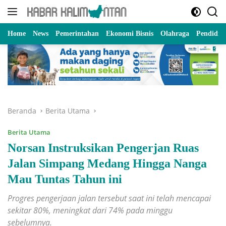
Langsung
ke
konten
Home
News
Pemerintahan
Ekonomi Bisnis
Olahraga
Pendidik
Beranda
Berita Utama
Berita Utama
Norsan Instruksikan Pengerjan Ruas
Jalan Simpang Medang Hingga Nanga
Mau Tuntas Tahun ini
Progres pengerjaan jalan tersebut saat ini telah mencapai
sekitar 80%, meningkat dari 74% pada minggu
sebelumnya.