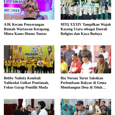
AJK Kecam Penyerangan
MTQ XXXIV Tampilkan Wajah
Rumah Wartawan Ketapang,
Kayong Utara sebagai Daerah
Minta Kasus Diusut Tuntas
Religius dan Kaya Budaya
Bebby Nailufa Kembali
Ria Norsan Turut Saksikan
Nahkodai Golkar Pontianak,
Perlombaan Rakyat di Gema
Fokus Garap Pemilih Muda
Membangun Desa di Teluk
Batang