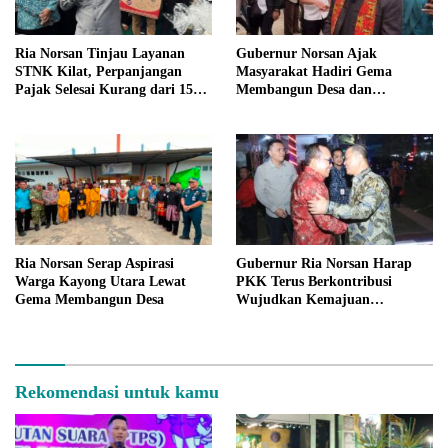
Gubernur Norsan Ajak
Ria Norsan Tinjau Layanan
Masyarakat Hadiri Gema
STNK Kilat, Perpanjangan
Membangun Desa dan
Pajak Selesai Kurang dari 15
Meriahkan MTQ Kalbar di
Menit
Kayong Utara
Ria Norsan Serap Aspirasi
Gubernur Ria Norsan Harap
Warga Kayong Utara Lewat
PKK Terus Berkontribusi
Gema Membangun Desa
Wujudkan Kemajuan
Kalimantan Barat
Rekomendasi untuk kamu