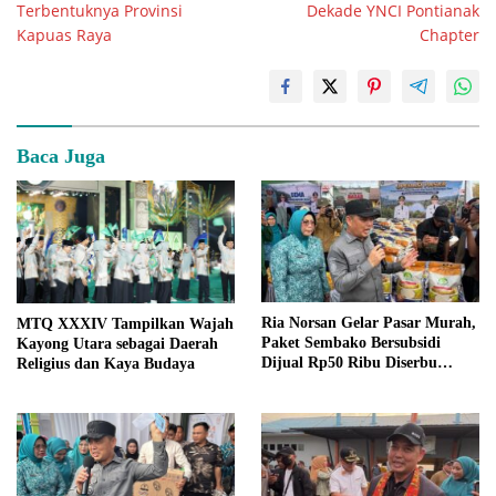
Terbentuknya Provinsi
Dekade YNCI Pontianak
Kapuas Raya
Chapter
Baca Juga
Ria Norsan Gelar Pasar Murah,
MTQ XXXIV Tampilkan Wajah
Paket Sembako Bersubsidi
Kayong Utara sebagai Daerah
Dijual Rp50 Ribu Diserbu
Religius dan Kaya Budaya
Warga Teluk Batang