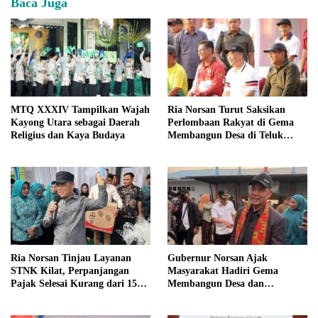
Baca Juga
MTQ XXXIV Tampilkan Wajah
Ria Norsan Turut Saksikan
Kayong Utara sebagai Daerah
Perlombaan Rakyat di Gema
Religius dan Kaya Budaya
Membangun Desa di Teluk
Batang
Ria Norsan Tinjau Layanan
Gubernur Norsan Ajak
STNK Kilat, Perpanjangan
Masyarakat Hadiri Gema
Pajak Selesai Kurang dari 15
Membangun Desa dan
Menit
Meriahkan MTQ Kalbar di
Kayong Utara