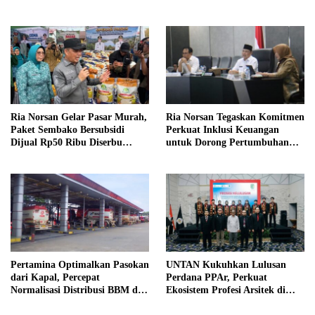
Melalui Program Desa Tangguh
Pontianak, Gereja Baru
Bencana
Akhirnya Berdiri
Ria Norsan Gelar Pasar Murah,
Ria Norsan Tegaskan Komitmen
Paket Sembako Bersubsidi
Perkuat Inklusi Keuangan
Dijual Rp50 Ribu Diserbu
untuk Dorong Pertumbuhan
Warga Teluk Batang
Ekonomi Kalbar
Pertamina Optimalkan Pasokan
UNTAN Kukuhkan Lulusan
dari Kapal, Percepat
Perdana PPAr, Perkuat
Normalisasi Distribusi BBM di
Ekosistem Profesi Arsitek di
Kalbar
Kalimantan Barat