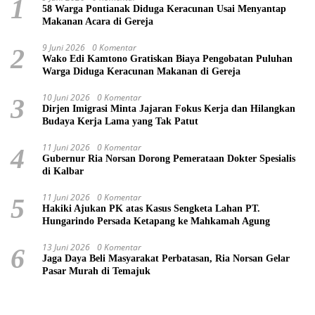
1
58 Warga Pontianak Diduga Keracunan Usai Menyantap
Makanan Acara di Gereja
9 Juni 2026
0 Komentar
2
Wako Edi Kamtono Gratiskan Biaya Pengobatan Puluhan
Warga Diduga Keracunan Makanan di Gereja
10 Juni 2026
0 Komentar
3
Dirjen Imigrasi Minta Jajaran Fokus Kerja dan Hilangkan
Budaya Kerja Lama yang Tak Patut
11 Juni 2026
0 Komentar
4
Gubernur Ria Norsan Dorong Pemerataan Dokter Spesialis
di Kalbar
11 Juni 2026
0 Komentar
5
Hakiki Ajukan PK atas Kasus Sengketa Lahan PT.
Hungarindo Persada Ketapang ke Mahkamah Agung
13 Juni 2026
0 Komentar
6
Jaga Daya Beli Masyarakat Perbatasan, Ria Norsan Gelar
Pasar Murah di Temajuk