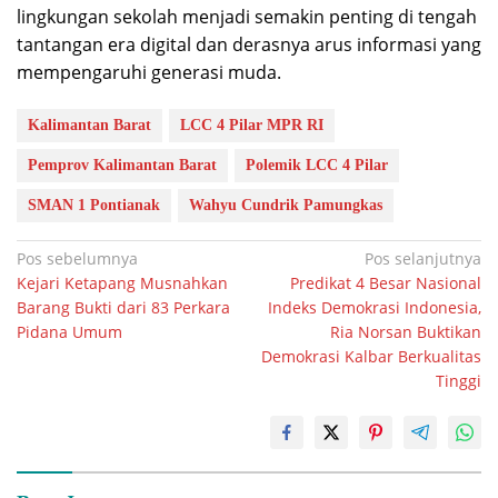
lingkungan sekolah menjadi semakin penting di tengah
tantangan era digital dan derasnya arus informasi yang
mempengaruhi generasi muda.
Kalimantan Barat
LCC 4 Pilar MPR RI
Pemprov Kalimantan Barat
Polemik LCC 4 Pilar
SMAN 1 Pontianak
Wahyu Cundrik Pamungkas
Navigasi
Pos sebelumnya
Pos selanjutnya
Kejari Ketapang Musnahkan
Predikat 4 Besar Nasional
pos
Barang Bukti dari 83 Perkara
Indeks Demokrasi Indonesia,
Pidana Umum
Ria Norsan Buktikan
Demokrasi Kalbar Berkualitas
Tinggi