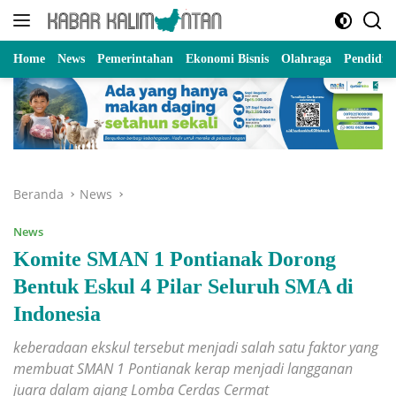
Langsung
ke
konten
Home
News
Pemerintahan
Ekonomi Bisnis
Olahraga
Pendidik
Beranda
News
News
Komite SMAN 1 Pontianak Dorong
Bentuk Eskul 4 Pilar Seluruh SMA di
Indonesia
keberadaan ekskul tersebut menjadi salah satu faktor yang
membuat SMAN 1 Pontianak kerap menjadi langganan
juara dalam ajang Lomba Cerdas Cermat