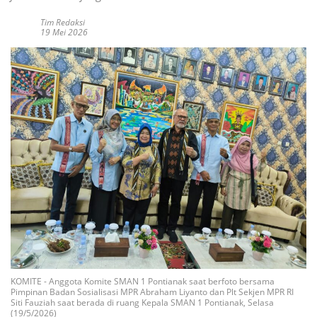
Tim Redaksi
19 Mei 2026
KOMITE - Anggota Komite SMAN 1 Pontianak saat berfoto bersama
Pimpinan Badan Sosialisasi MPR Abraham Liyanto dan Plt Sekjen MPR RI
Siti Fauziah saat berada di ruang Kepala SMAN 1 Pontianak, Selasa
(19/5/2026)