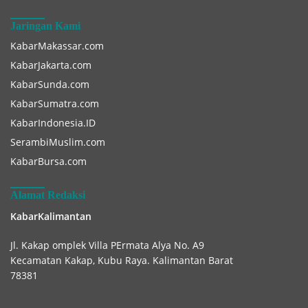
Jaringan Kami
KabarMakassar.com
KabarJakarta.com
KabarSunda.com
KabarSumatra.com
KabarIndonesia.ID
SerambiMuslim.com
KabarBursa.com
Alamat Redaksi
KabarKalimantan
Jl. Kakap omplek Villa PErmata Alya No. A9
Kecamatan Kakap, Kubu Raya. Kalimantan Barat
78381