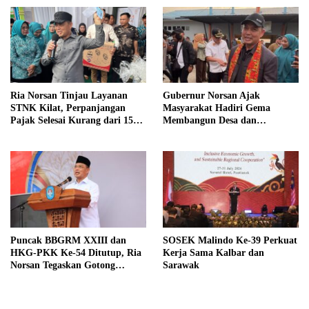
Gubernur Norsan Ajak
Ria Norsan Tinjau Layanan
Masyarakat Hadiri Gema
STNK Kilat, Perpanjangan
Membangun Desa dan
Pajak Selesai Kurang dari 15
Meriahkan MTQ Kalbar di
Menit
Kayong Utara
Puncak BBGRM XXIII dan
SOSEK Malindo Ke-39 Perkuat
HKG-PKK Ke-54 Ditutup, Ria
Kerja Sama Kalbar dan
Norsan Tegaskan Gotong
Sarawak
Royong Fondasi Pembangunan