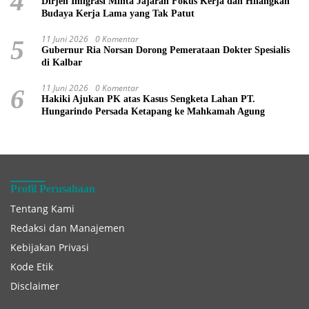
4
Dirjen Imigrasi Minta Jajaran Fokus Kerja dan Hilangkan
Budaya Kerja Lama yang Tak Patut
11 Juni 2026
0 Komentar
5
Gubernur Ria Norsan Dorong Pemerataan Dokter Spesialis
di Kalbar
11 Juni 2026
0 Komentar
6
Hakiki Ajukan PK atas Kasus Sengketa Lahan PT.
Hungarindo Persada Ketapang ke Mahkamah Agung
Profil Perusahaan
Tentang Kami
Redaksi dan Manajemen
Kebijakan Privasi
Kode Etik
Disclaimer