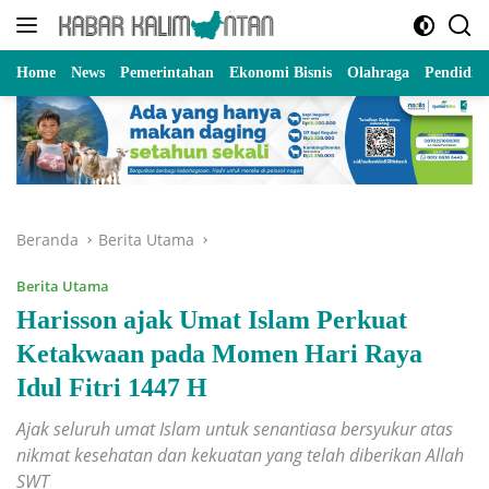
Langsung
ke
konten
Home
News
Pemerintahan
Ekonomi Bisnis
Olahraga
Pendidik
Beranda
Berita Utama
Berita Utama
Harisson ajak Umat Islam Perkuat
Ketakwaan pada Momen Hari Raya
Idul Fitri 1447 H
Ajak seluruh umat Islam untuk senantiasa bersyukur atas
nikmat kesehatan dan kekuatan yang telah diberikan Allah
SWT