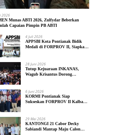
li 2026
N Munas ABTI 2026, Zulfydar Beberkan
mlah Capaian Pimpin PB ABTI
4 Juli 2026
APPSBI Kota Pontianak Bidik
Medali di FORPROV II, Siapkan
Atlet Menuju FORNAS 2027
28 Juni 2026
Tutup Kejuaraan INKANAS,
Wagub Krisantus Dorong
Karateka Kalbar Tingkatkan
Prestasi
6 Juni 2026
KORMI Pontianak Siap
Sukseskan FORPROV II Kalbar
2026 di Singkawang
29 Mei 2026
KANTONGI 21 Cabor Decky
Sabiandi Mantap Maju Calon
Ketua KONI Kayong Utara