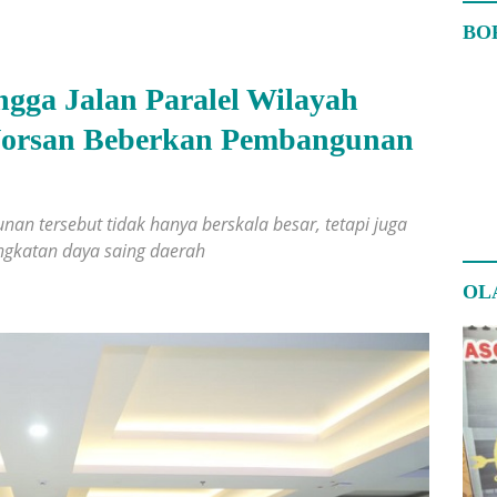
BO
ngga Jalan Paralel Wilayah
Norsan Beberkan Pembangunan
 tersebut tidak hanya berskala besar, tetapi juga
ngkatan daya saing daerah
OL