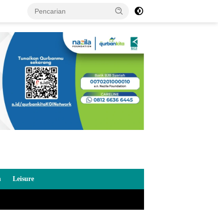
n
Leisure