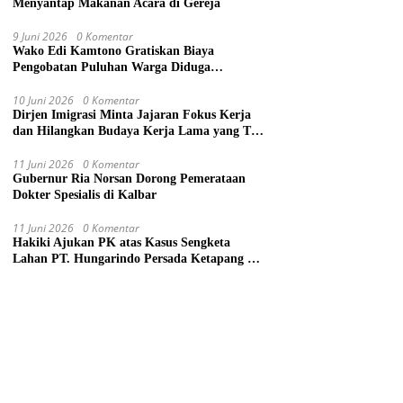
Menyantap Makanan Acara di Gereja
9 Juni 2026
0 Komentar
Wako Edi Kamtono Gratiskan Biaya
Pengobatan Puluhan Warga Diduga
Keracunan Makanan di Gereja
10 Juni 2026
0 Komentar
Dirjen Imigrasi Minta Jajaran Fokus Kerja
dan Hilangkan Budaya Kerja Lama yang Tak
Patut
11 Juni 2026
0 Komentar
Gubernur Ria Norsan Dorong Pemerataan
Dokter Spesialis di Kalbar
11 Juni 2026
0 Komentar
Hakiki Ajukan PK atas Kasus Sengketa
Lahan PT. Hungarindo Persada Ketapang ke
Mahkamah Agung