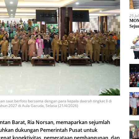
25 Ju
MOME
Seju
 saat berfoto bersama dengan para kepala daerah tingkat II di
un 2027 di Aula Garuda, Selasa (21/4/2026)
antan Barat, Ria Norsan, memaparkan sejumlah
tuhkan dukungan Pemerintah Pusat untuk
cepat konektivitas, pemerataan pembangunan, dan