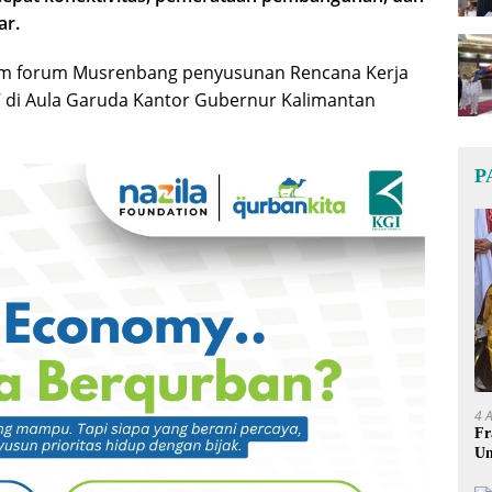
ar.
am forum Musrenbang penyusunan Rencana Kerja
 di Aula Garuda Kantor Gubernur Kalimantan
P
4 
Fr
Um
Ge