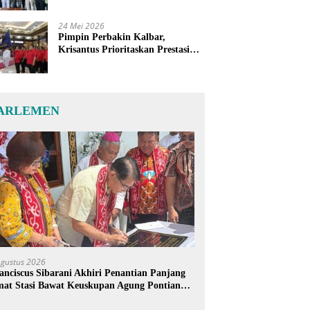
24 Mei 2026
Pimpin Perbakin Kalbar,
Krisantus Prioritaskan Prestasi
Atlet dan Penguatan Sarana
Latihan
ARLEMEN
Agustus 2026
anciscus Sibarani Akhiri Penantian Panjang
at Stasi Bawat Keuskupan Agung Pontianak,
reja Baru Akhirnya Berdiri