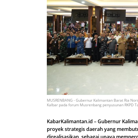
MUSRENBANG - Gubernur Kalimantan Barat Ria Norsan
Kalbar pada forum Musrenbang penyusunan RKPD Tah
KabarKalimantan.id – Gubernur Kalim
proyek strategis daerah yang membu
direalisasikan, sebagai upaya memper