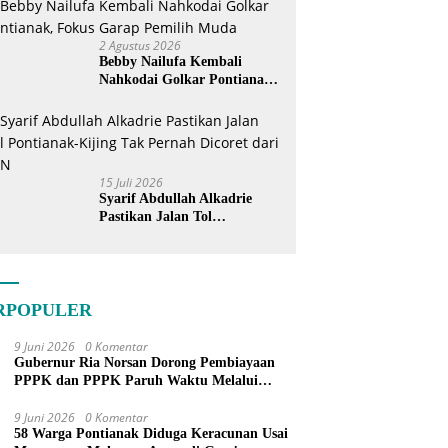
2 Agustus 2026
Bebby Nailufa Kembali
Nahkodai Golkar Pontianak,
Fokus Garap Pemilih Muda
15 Juli 2026
Syarif Abdullah Alkadrie
Pastikan Jalan Tol
Pontianak-Kijing Tak
Pernah Dicoret dari PSN
RPOPULER
9 Juni 2026
0 Komentar
Gubernur Ria Norsan Dorong Pembiayaan
PPPK dan PPPK Paruh Waktu Melalui
APBN
9 Juni 2026
0 Komentar
58 Warga Pontianak Diduga Keracunan Usai