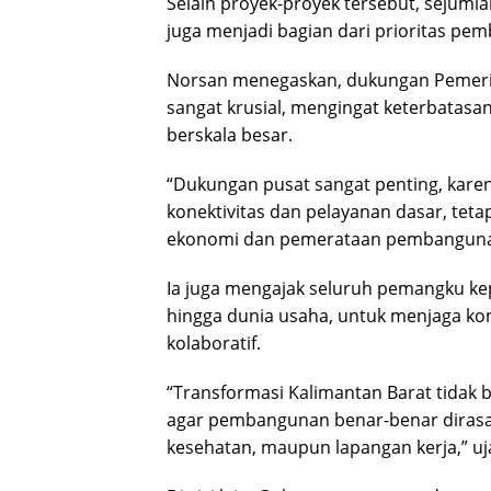
Selain proyek-proyek tersebut, sejumla
juga menjadi bagian dari prioritas pe
Norsan menegaskan, dukungan Pemerin
sangat krusial, mengingat keterbatas
berskala besar.
“Dukungan pusat sangat penting, kare
konektivitas dan pelayanan dasar, te
ekonomi dan pemerataan pembangunan 
Ia juga mengajak seluruh pemangku kep
hingga dunia usaha, untuk menjaga k
kolaboratif.
“Transformasi Kalimantan Barat tidak bi
agar pembangunan benar-benar dirasaka
kesehatan, maupun lapangan kerja,” uj