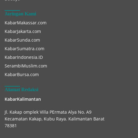
Jaringan Kami
KabarMakassar.com
KabarJakarta.com
KabarSunda.com
KabarSumatra.com
KabarIndonesia.ID
SerambiMuslim.com
KabarBursa.com
Alamat Redaksi
KabarKalimantan
Jl. Kakap omplek Villa PErmata Alya No. A9
Kecamatan Kakap, Kubu Raya. Kalimantan Barat
78381