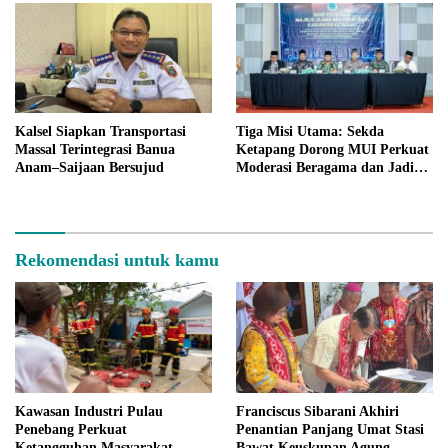
Kalsel Siapkan Transportasi
Tiga Misi Utama: Sekda
Massal Terintegrasi Banua
Ketapang Dorong MUI Perkuat
Anam–Saijaan Bersujud
Moderasi Beragama dan Jadi
Mitra Strategis Pembangunan
Daerah
Rekomendasi untuk kamu
Kawasan Industri Pulau
Franciscus Sibarani Akhiri
Penebang Perkuat
Penantian Panjang Umat Stasi
Ketangguhan Masyarakat
Bawat Keuskupan Agung