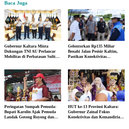
Baca Juga
Gubernur Kaltara Minta
Gelontorkan Rp135 Miliar
Dukungan TNI AU Perlancar
Benahi Jalan Pesisir Kaltim,
Mobilitas di Perbatasan Sulit
Pastikan Konektivitas
Terjangkau
Samarinda–Bontang Terjaga
Peringatan Sumpah Pemuda:
HUT ke-13 Provinsi Kaltara:
Bupati Karolin Ajak Pemuda
Gubernur Zainal Fokus
Landak Gotong Royong dan
Konektivitas dan Kemandirian
Melek Teknologi
Ekonomi Perbatasan