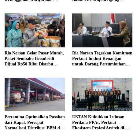
Melalui Program Desa Tangguh
Pontianak, Gereja Baru
Bencana
Akhirnya Berdiri
Ria Norsan Gelar Pasar Murah,
Ria Norsan Tegaskan Komitmen
Paket Sembako Bersubsidi
Perkuat Inklusi Keuangan
Dijual Rp50 Ribu Diserbu
untuk Dorong Pertumbuhan
Warga Teluk Batang
Ekonomi Kalbar
Pertamina Optimalkan Pasokan
UNTAN Kukuhkan Lulusan
dari Kapal, Percepat
Perdana PPAr, Perkuat
Normalisasi Distribusi BBM di
Ekosistem Profesi Arsitek di
Kalbar
Kalimantan Barat