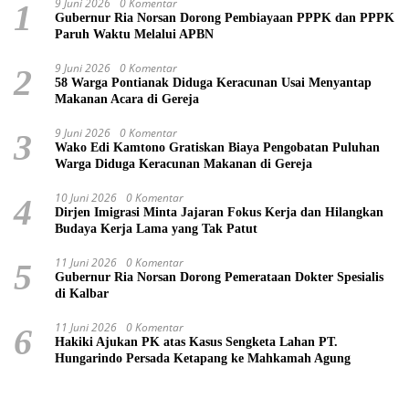
9 Juni 2026
0 Komentar
1
Gubernur Ria Norsan Dorong Pembiayaan PPPK dan PPPK
Paruh Waktu Melalui APBN
9 Juni 2026
0 Komentar
2
58 Warga Pontianak Diduga Keracunan Usai Menyantap
Makanan Acara di Gereja
9 Juni 2026
0 Komentar
3
Wako Edi Kamtono Gratiskan Biaya Pengobatan Puluhan
Warga Diduga Keracunan Makanan di Gereja
10 Juni 2026
0 Komentar
4
Dirjen Imigrasi Minta Jajaran Fokus Kerja dan Hilangkan
Budaya Kerja Lama yang Tak Patut
11 Juni 2026
0 Komentar
5
Gubernur Ria Norsan Dorong Pemerataan Dokter Spesialis
di Kalbar
11 Juni 2026
0 Komentar
6
Hakiki Ajukan PK atas Kasus Sengketa Lahan PT.
Hungarindo Persada Ketapang ke Mahkamah Agung