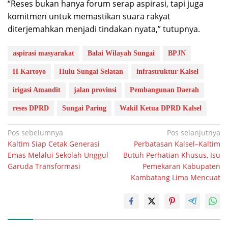
“Reses bukan hanya forum serap aspirasi, tapi juga
komitmen untuk memastikan suara rakyat
diterjemahkan menjadi tindakan nyata,” tutupnya.
aspirasi masyarakat
Balai Wilayah Sungai
BPJN
H Kartoyo
Hulu Sungai Selatan
infrastruktur Kalsel
irigasi Amandit
jalan provinsi
Pembangunan Daerah
reses DPRD
Sungai Paring
Wakil Ketua DPRD Kalsel
Navigasi
Pos sebelumnya
Pos selanjutnya
Kaltim Siap Cetak Generasi
Perbatasan Kalsel–Kaltim
pos
Emas Melalui Sekolah Unggul
Butuh Perhatian Khusus, Isu
Garuda Transformasi
Pemekaran Kabupaten
Kambatang Lima Mencuat